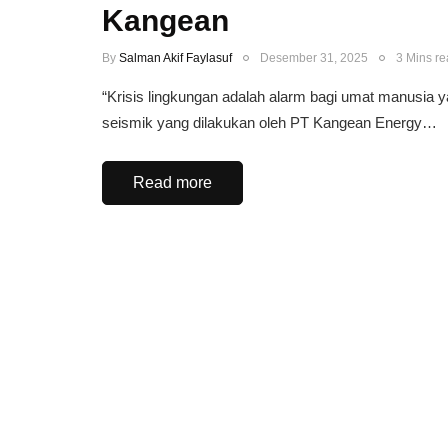
Kangean
By
Salman Akif Faylasuf
Desember 31, 2025
3 Mins r
​“Krisis lingkungan adalah alarm bagi umat manusia ya
seismik yang dilakukan oleh PT Kangean Energy…
Read more