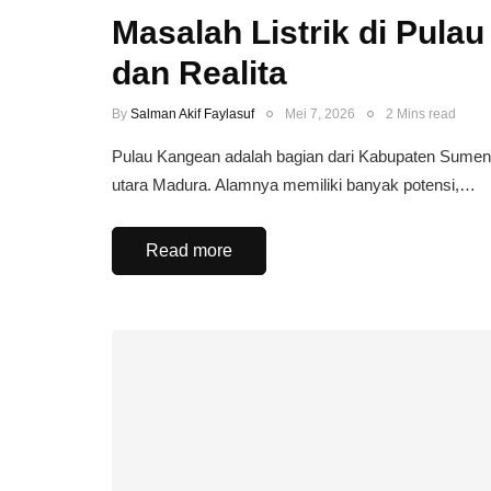
Masalah Listrik di Pula
dan Realita
By
Salman Akif Faylasuf
Mei 7, 2026
2 Mins read
Pulau Kangean adalah bagian dari Kabupaten Sumenep
utara Madura. Alamnya memiliki banyak potensi,…
Read more