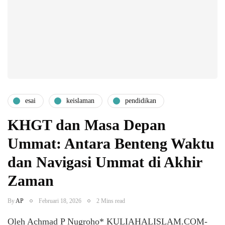
esai
keislaman
pendidikan
KHGT dan Masa Depan
Ummat: Antara Benteng Waktu
dan Navigasi Ummat di Akhir
Zaman
By
AP
Februari 18, 2026
2 Mins read
Oleh Achmad P Nugroho* KULIAHALISLAM.COM-