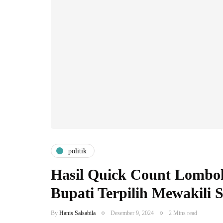
politik
Hasil Quick Count Lombo
Bupati Terpilih Mewakili 
By
Hanis Salsabila
Desember 9, 2024
2 Mins read