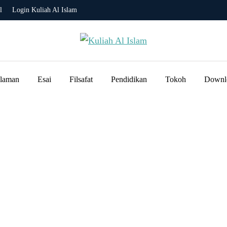
l
Login Kuliah Al Islam
slaman
Esai
Filsafat
Pendidikan
Tokoh
Downl