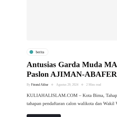
berita
Antusias Garda Muda MA
Paslon AJIMAN-ABAFER
By
Fitratul Akbar
Agustus 29, 2024
2 Mins read
KULIAHALISLAM.COM – Kota Bima, Tahapan 
tahapan pendaftaran calon walikota dan Wakil