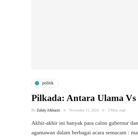
politik
Pilkada: Antara Ulama Vs
By
Zuhdy Alkhariri
November 11, 2024
3 Mins read
Akhir-akhir ini banyak para calon gubernur d
agamawan dalam berbagai acara semacam : ma