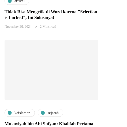
artikel
Tidak Bisa Mengetik di Word karena "Selection
is Locked", Ini Solusinya!
November 20, 2024
2 Mins read
keislaman
sejarah
Mu'awiyah bin Abi Sufyan: Khalifah Pertama