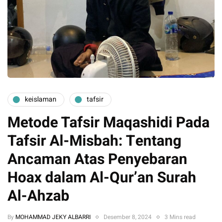
keislaman
tafsir
Metode Tafsir Maqashidi Pada
Tafsir Al-Misbah: Tentang
Ancaman Atas Penyebaran
Hoax dalam Al-Qur’an Surah
Al-Ahzab
By
MOHAMMAD JEKY ALBARRI
Desember 8, 2024
3 Mins read