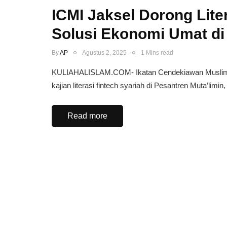
ICMI Jaksel Dorong Lite
Solusi Ekonomi Umat di 
By
AP
Agustus 2, 2025
1 Mins read
KULIAHALISLAM.COM- Ikatan Cendekiawan Muslim I
kajian literasi fintech syariah di Pesantren Muta’lim
Read more