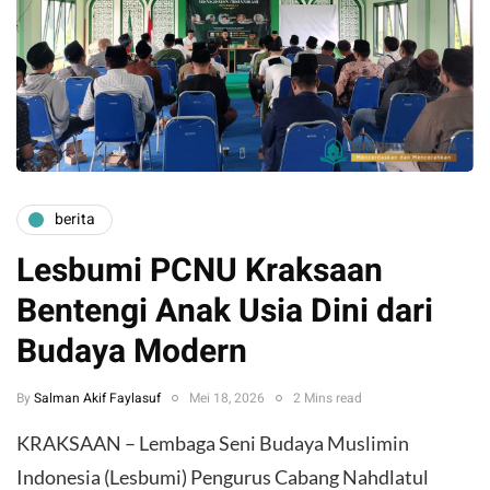
berita
Lesbumi PCNU Kraksaan
Bentengi Anak Usia Dini dari
Budaya Modern
By
Salman Akif Faylasuf
Mei 18, 2026
2 Mins read
KRAKSAAN – Lembaga Seni Budaya Muslimin
Indonesia (Lesbumi) Pengurus Cabang Nahdlatul