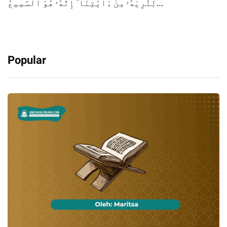
لِنُرِيَهُۥ مِنْ ءَايَٰتِنَآ ۚ إِنَّهُۥ هُوَ ٱلسَّمِيعُ…
Popular