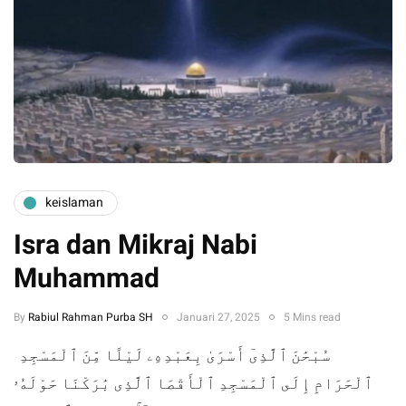
keislaman
Isra dan Mikraj Nabi
Muhammad
By
Rabiul Rahman Purba SH
Januari 27, 2025
5 Mins read
سُبْحَٰنَ ٱلَّذِىٓ أَسْرَىٰ بِعَبْدِهِۦ لَيْلًا مِّنَ ٱلْمَسْجِدِ
ٱلْحَرَامِ إِلَى ٱلْمَسْجِدِ ٱلْأَقْصَا ٱلَّذِى بَٰرَكْنَا حَوْلَهُۥ