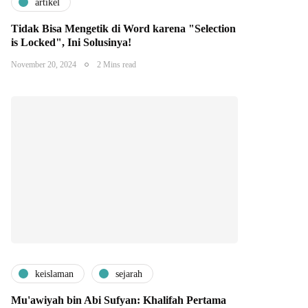
artikel
Tidak Bisa Mengetik di Word karena "Selection
is Locked", Ini Solusinya!
November 20, 2024
2 Mins read
keislaman
sejarah
Mu'awiyah bin Abi Sufyan: Khalifah Pertama