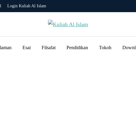
l
Login Kuliah Al Islam
slaman
Esai
Filsafat
Pendidikan
Tokoh
Downl