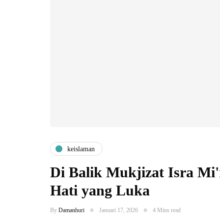
keislaman
Di Balik Mukjizat Isra Mi
Hati yang Luka
By
Damanhuri
Januari 17, 2026
4 Mins read