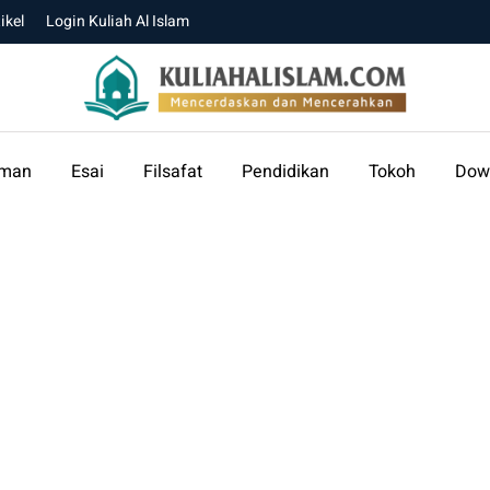
ikel
Login Kuliah Al Islam
aman
Esai
Filsafat
Pendidikan
Tokoh
Dow