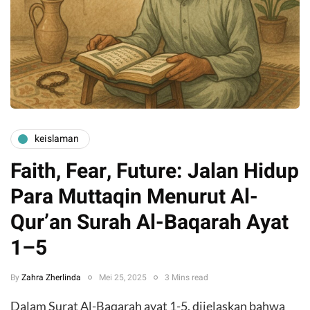
keislaman
Faith, Fear, Future: Jalan Hidup
Para Muttaqin Menurut Al-
Qur’an Surah Al-Baqarah Ayat
1–5
By
Zahra Zherlinda
Mei 25, 2025
3 Mins read
Dalam Surat Al-Baqarah ayat 1-5, dijelaskan bahwa