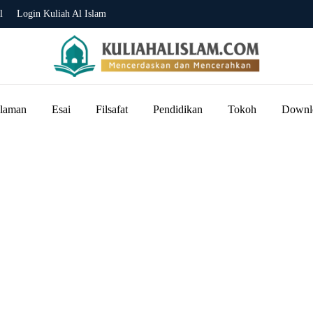
l
Login Kuliah Al Islam
slaman
Esai
Filsafat
Pendidikan
Tokoh
Downl