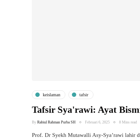
keislaman
tafsir
Tafsir Sya'rawi: Ayat Bis
By
Rabiul Rahman Purba SH
Februari 6, 2025
8 Mins read
Prof. Dr Syekh Mutawalli Asy-Sya’rawi lahir d