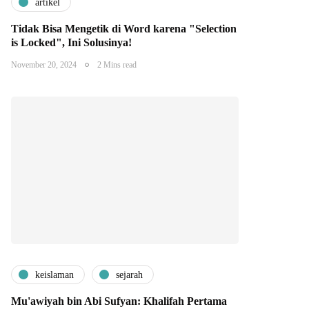
artikel
Tidak Bisa Mengetik di Word karena "Selection
is Locked", Ini Solusinya!
November 20, 2024
2 Mins read
keislaman
sejarah
Mu'awiyah bin Abi Sufyan: Khalifah Pertama