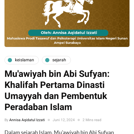
keislaman
sejarah
Mu'awiyah bin Abi Sufyan:
Khalifah Pertama Dinasti
Umayyah dan Pembentuk
Peradaban Islam
By
Annisa Aqidatul Izzati
Juni 12, 2024
2 Mins read
Dalam sejarah Islam, Mu’awiyah bin Abi Sufyan