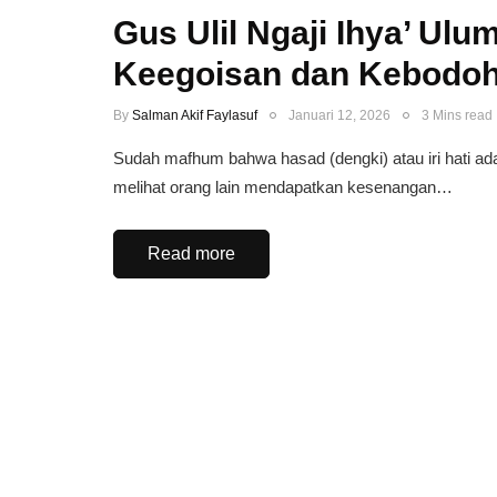
Gus Ulil Ngaji Ihya’ Ul
Keegoisan dan Kebodoh
By
Salman Akif Faylasuf
Januari 12, 2026
3 Mins read
​Sudah mafhum bahwa hasad (dengki) atau iri hati ad
melihat orang lain mendapatkan kesenangan…
Read more