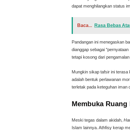
dapat menghilangkan status i
Baca...
Rasa Bebas Ata
​Pandangan ini menegaskan bah
dianggap sebagai “pernyataan 
tetapi kosong dari pengamalan n
​Mungkin sikap tafsir ini ter
adalah bentuk perlawanan mora
terletak pada keteguhan iman 
​Membuka Ruang D
​Meski tegas dalam akidah,
Ha
Islam lainnya. Athfisy kerap m