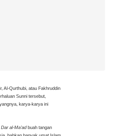
r, Al-Qurthubi, atau Fakhruddin
erhaluan Sunni tersebut,
ayangnya, karya-karya ini
 Dar al-Ma’ad
buah tangan
esia, bahkan banyak umat Islam