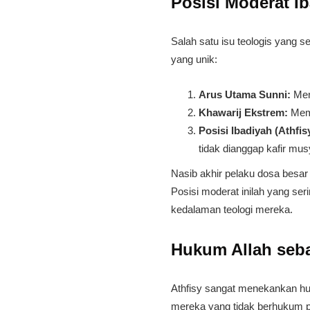
​Posisi Moderat I
​Salah satu isu teologis yang 
yang unik:
Arus Utama Sunni:
Men
Khawarij Ekstrem:
Memv
Posisi Ibadiyah (Athfis
tidak dianggap kafir musy
​Nasib akhir pelaku dosa besa
Posisi moderat inilah yang se
kedalaman teologi mereka.
​Hukum Allah seba
​Athfisy sangat menekankan hu
mereka yang tidak berhukum p