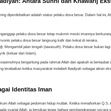
badiyah: Antara Sunni dan Khawarij Ek
sering diperdebatkan adalah status pelaku dosa besar. Dalam hal ini
ganggap pelaku dosa besar tetap mukmin meski imannya berkuran
onis pelaku dosa besar langsung kafir dan kekal di neraka.
y):
Mengambil jalan tengah (
tawasuth
). Pelaku dosa besar bukan lag
rik (keluar dari Islam).
r sepenuhnya bergantung pada rahmat Allah dan apakah ia bertaubat a
ring terabaikan ketika masyarakat melabeli Ibadiyah sebagai aliran
gai Identitas Iman
kum Allah sebagai pedoman hidup mutlak. Ketika menafsirkan Q.S. A
ada syariat Allah, ia bersikap tegas bahwa pembangkangan secara 