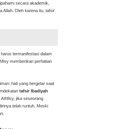
dipahami secara akademik,
lah. Oleh karena itu, tafsir
 harus termanifestasi dalam
hfisy memberikan perhatian
iman: hati yang bergetar saat
Pendekatan
tafsir Ibadiyah
Athfisy, jika seseorang
rinya telah runtuh. Meski
an.