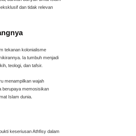
 eksklusif dan tidak relevan
kangnya
am tekanan kolonialisme
mikirannya. Ia tumbuh menjadi
h, teologi, dan tafsir.
stru menampilkan wajah
 ia berupaya memosisikan
mat Islam dunia.
bukti keseriusan Athfisy dalam