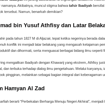
 namanya. Akibatnya, muncul stigma bahwa
tafsir Ibadiyah
bersifat
pok tersebut. Namun, benarkah demikian?
ad bin Yusuf Athfisy dan Latar Bela
hir pada tahun 1827 M di Aljazair, tepat ketika negerinya berada dal
penuh konflik ini menjadi latar belakang yang mengasah ketajaman pe
uktif dan dihormati, serta menguasai berbagai bidang ilmu seperti fiki
sering mengaitkan Ibadiyah dengan Khawarij yang ekstrem, Athfisy ju
al, dan terbuka terhadap dialog ilmu pengetahuan. Melalui karyanya,
ok pinggiran, melainkan sebagai bagian integral dari keberagaman u
am Hamyan Al Zad
arfiah berarti “Perbekalan Berharga Menuju Negeri Akhirat”, menjadi 