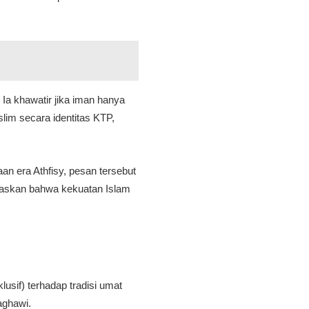
Ia khawatir jika iman hanya
lim secara identitas KTP,
an era Athfisy, pesan tersebut
egaskan bahwa kekuatan Islam
usif) terhadap tradisi umat
aghawi.