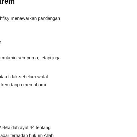
strem
, Athfisy menawarkan pandangan
g.
i mukmin sempurna, tetapi juga
tau tidak sebelum wafat.
 ekstrem tanpa memahami
l-Maidah ayat 44 tentang
sadar terhadap hukum Allah