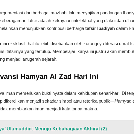
argumentasi dari berbagai mazhab, lalu menyajikan pandangan Ibadiya
eberagaman tafsir adalah kekayaan intelektual yang diakui dan diha
elainkan menunjukkan kontribusi berharga
tafsir Ibadiyah
dalam kha
 ini eksklusif, hal itu lebih disebabkan oleh kurangnya literasi umat 
nsi tafsirnya yang tertutup. Mempelajari karya ini justru akan memb
ng menjadi anugerah sejarah.
vansi Hamyan Al Zad Hari Ini
hwa iman memerlukan bukti nyata dalam kehidupan sehari-hari. Di te
dikerdilkan menjadi sekadar simbol atau retorika publik—
Hamyan a
 tidak membiarkan iman menjadi kata tanpa makna.
Ihya’ Ulumuddin: Menuju Kebahagiaan Akhirat (2)