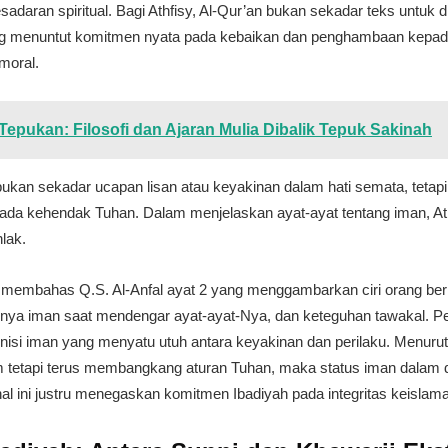
aran spiritual. Bagi Athfisy, Al-Qur’an bukan sekadar teks untuk 
 menuntut komitmen nyata pada kebaikan dan penghambaan kepada Al
moral.
epukan: Filosofi dan Ajaran Mulia Dibalik Tepuk Sakinah
bukan sekadar ucapan lisan atau keyakinan dalam hati semata, tetapi
ada kehendak Tuhan. Dalam menjelaskan ayat-ayat tentang iman, At
lak.
a ia membahas Q.S. Al-Anfal ayat 2 yang menggambarkan ciri orang ber
hnya iman saat mendengar ayat-ayat-Nya, dan keteguhan tawakal. 
nisi iman yang menyatu utuh antara keyakinan dan perilaku. Menurut 
tetapi terus membangkang aturan Tuhan, maka status iman dalam di
hal ini justru menegaskan komitmen Ibadiyah pada integritas keislam