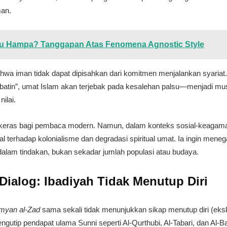
man.
u Hampa? Tanggapan Atas Fenomena Agnostic Style
wa iman tidak dapat dipisahkan dari komitmen menjalankan syariat. 
batin”, umat Islam akan terjebak pada kesalehan palsu—menjadi mus
ilai.
asa keras bagi pembaca modern. Namun, dalam konteks sosial-keagama
l terhadap kolonialisme dan degradasi spiritual umat. Ia ingin men
dalam tindakan, bukan sekadar jumlah populasi atau budaya.
ialog: Ibadiyah Tidak Menutup Diri
myan al-Zad
sama sekali tidak menunjukkan sikap menutup diri (ekskl
engutip pendapat ulama Sunni seperti Al-Qurthubi, Al-Tabari, dan Al-B