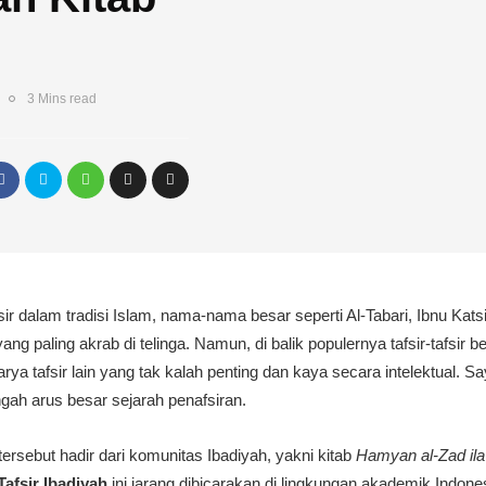
3 Mins read
ir dalam tradisi Islam, nama-nama besar seperti Al-Tabari, Ibnu Katsi
ang paling akrab di telinga. Namun, di balik populernya tafsir-tafsir b
ya tafsir lain yang tak kalah penting dan kaya secara intelektual. S
gah arus besar sejarah penafsiran.
ersebut hadir dari komunitas Ibadiyah, yakni kitab
Hamyan al-Zad ila
Tafsir Ibadiyah
ini jarang dibicarakan di lingkungan akademik Indon