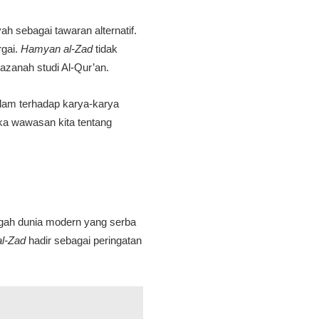
h sebagai tawaran alternatif.
rgai.
Hamyan al-Zad
tidak
zanah studi Al-Qur’an.
Islam terhadap karya-karya
uka wawasan kita tentang
ngah dunia modern yang serba
l-Zad
hadir sebagai peringatan