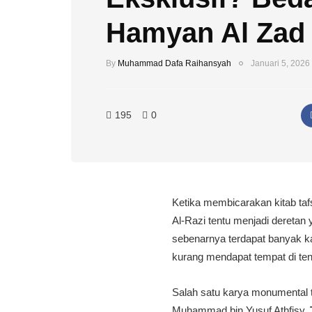
Hamyan Al Zad
By
Muhammad Dafa Raihansyah
Januari 5, 2026
195
0
Ketika membicarakan kitab tafs
Al-Razi tentu menjadi deretan y
sebenarnya terdapat banyak kar
kurang mendapat tempat di ten
​Salah satu karya monumental t
Muhammad bin Yusuf Athfisy.