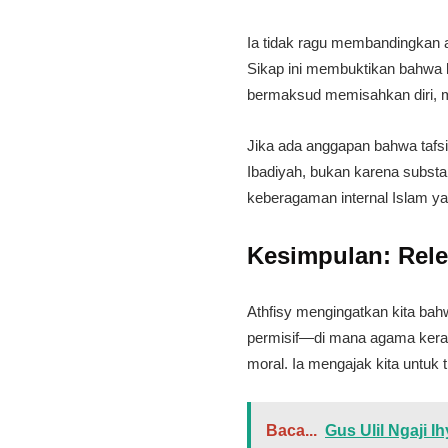
​Ia tidak ragu membandingkan 
Sikap ini membuktikan bahwa k
bermaksud memisahkan diri, m
​Jika ada anggapan bahwa tafsir
Ibadiyah, bukan karena substa
keberagaman internal Islam ya
​Kesimpulan: Rele
​Athfisy mengingatkan kita ba
permisif—di mana agama kerap 
moral. Ia mengajak kita untuk
Baca...
Gus Ulil Ngaji 