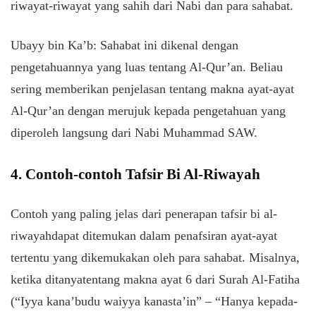
riwayat-riwayat yang sahih dari Nabi dan para sahabat.
Ubayy bin Ka’b: Sahabat ini dikenal dengan
pengetahuannya yang luas tentang Al-Qur’an. Beliau
sering memberikan penjelasan tentang makna ayat-ayat
Al-Qur’an dengan merujuk kepada pengetahuan yang
diperoleh langsung dari Nabi Muhammad SAW.
4.
Contoh-contoh
Tafsir Bi Al-
Riwayah
Contoh
yang paling
jelas
dari
penerapan
tafsir bi al-
riwayah
dapat
ditemukan
dalam
penafsiran
ayat-ayat
tertentu
yang
dikemukakan
oleh para
sahabat
.
Misalnya
,
ketika
ditanya
tentang
makna
ayat
6
dari
Surah Al-Fatiha
(“
Iyya
kana’budu
wa
iyya
kanasta’in
” – “Hanya
kepada
-