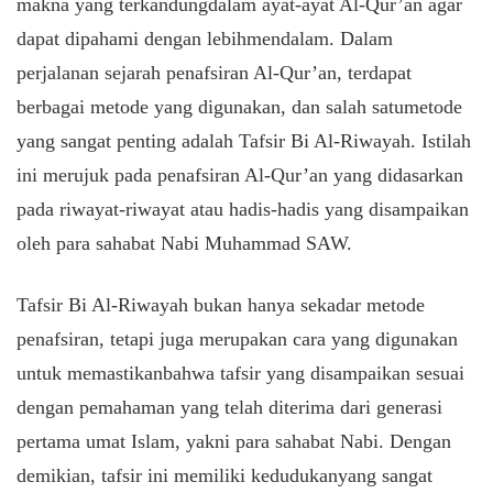
makna
yang
terkandung
dalam
ayat-ayat
Al-Qur’an agar
dapat
dipahami
dengan
lebih
mendalam
. Dalam
perjalanan
sejarah
penafsiran
Al-Qur’an,
terdapat
berbagai
metode
yang
digunakan
, dan salah
satu
metode
yang
sangat
penting
adalah
Tafsir Bi Al-
Riwayah
. Istilah
ini
merujuk
pada
penafsiran
Al-Qur’an yang
didasarkan
pada
riwayat-riwayat
atau
hadis-hadis
yang
disampaikan
oleh para
sahabat
Nabi Muhammad SAW.
Tafsir Bi Al-
Riwayah
bukan
hanya
sekadar
metode
penafsiran
,
tetapi
juga
merupakan
cara
yang
digunakan
untuk
memastikan
bahwa
tafsir yang
disampaikan
sesuai
dengan
pemahaman
yang
telah
diterima
dari
generasi
pertama
umat
Islam,
yakni
para
sahabat
Nabi.
Dengan
demikian
, tafsir
ini
memiliki
kedudukan
yang
sangat