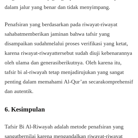
dalam
jalur
yang
benar
dan
tidak
menyimpang
.
Penafsiran
yang
berdasarkan
pada
riwayat-riwayat
sahabat
memberikan
jaminan
bahwa
tafsir yang
disampaikan
sudah
melalui
proses
verifikasi
yang
ketat
,
karena
riwayat-riwayat
tersebut
sudah
diuji
kebenarannya
oleh ulama dan
generasi
berikutnya
. Oleh
karena
itu
,
tafsir bi al-
riwayah
tetap
menjadi
rujukan
yang
sangat
penting
dalam
memahami
Al-Qur’an
secara
komprehensif
dan
autentik
.
6. Kesimpulan
Tafsir Bi Al-
Riwayah
adalah
metode
penafsiran
yang
sangat
bernilai
karena
mengandalkan
riwayat-riwayat