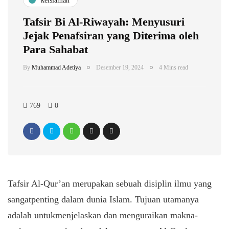
keislaman
Tafsir Bi Al-Riwayah: Menyusuri
Jejak Penafsiran yang Diterima oleh
Para Sahabat
By
Muhammad Adetiya
Desember 19, 2024
4 Mins read
769
0
Tafsir Al-Qur’an
merupakan
sebuah
disiplin
ilmu
yang
sangat
penting
dalam
dunia Islam. Tujuan
utamanya
adalah
untuk
menjelaskan
dan
menguraikan
makna-