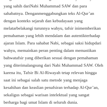
yang sahih
dari
Nabi Muhammad SAW dan para
sahabatnya
.
Dengan
menggabungkan
teks
Al-Qur’an
dengan
konteks
sejarah
dan
kebudayaan
yang
melatarbelakangi
turunnya
wahyu
, tafsir
ini
memberikan
pemahaman
yang
lebih
mendalam
dan
autentik
terhadap
ajaran
Islam. Para
sahabat
Nabi,
sebagai
saksi
hidup
dari
wahyu
,
memainkan
peran
penting
dalam
memastikan
bahwa
tafsir yang
diberikan
sesuai
dengan
pemahaman
yang
diterima
langsung
dari
Nabi Muhammad SAW.
Oleh
karena itu, Tafsir Bi Al-Riwayah tetap relevan hingga
saat ini sebagai salah satu metode yang menjaga
kesahihan dan keaslian penafsiran terhadap Al-Qur’an,
sekaligus sebagai warisan intelektual yang sangat
berharga bagi umat Islam di seluruh dunia.