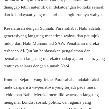
dianggap
lebih
autentik
dan
dekat
dengan
konteks
sejarah
dan
kebudayaan
yang
melatarbelakangi
turunnya
wahyu
.
Keselarasan
dengan
Sunnah: Para
sahabat
Nabi
adalah
generasi
yang
langsung
menerima
wahyu
dan
petunjuk
hidup
dari
Nabi Muhammad SAW.
Penafsiran
mereka
terhadap
Al-Qur’an
berdasarkan
pengalaman
dan
pemahaman
langsung
mereka
terhadap
ajaran
Islam, yang
tentunya
selaras
dengan
sunnah Nabi.
Konteks
Sejarah yang Jelas: Para
sahabat
adalah
saksi
mata
dari
peristiwa-peristiwa
yang
terjadi
pada masa
kehidupan
Nabi.
Mereka
memiliki
wawasan
langsung
mengenai
kondisi
sosial
,
politik
, dan agama yang