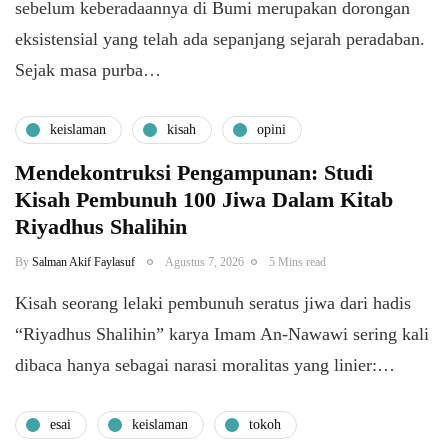
sebelum keberadaannya di Bumi merupakan dorongan
eksistensial yang telah ada sepanjang sejarah peradaban.
Sejak masa purba…
keislaman
kisah
opini
Mendekontruksi Pengampunan: Studi
Kisah Pembunuh 100 Jiwa Dalam Kitab
Riyadhus Shalihin
By
Salman Akif Faylasuf
Agustus 7, 2026
5 Mins read
Kisah seorang lelaki pembunuh seratus jiwa dari hadis
“Riyadhus Shalihin” karya Imam An-Nawawi sering kali
dibaca hanya sebagai narasi moralitas yang linier:…
esai
keislaman
tokoh