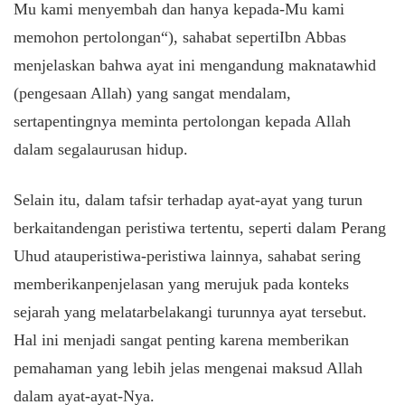
Mu kami
menyembah
dan
hanya
kepada
-Mu kami
memohon
pertolongan
“),
sahabat
seperti
Ibn Abbas
menjelaskan
bahwa
ayat
ini
mengandung
makna
tawhid
(
pengesaan
Allah) yang
sangat
mendalam
,
serta
pentingnya
meminta
pertolongan
kepada
Allah
dalam
segala
urusan
hidup
.
Selain
itu
,
dalam
tafsir
terhadap
ayat-ayat
yang
turun
berkaitan
dengan
peristiwa
tertentu
,
seperti
dalam
Perang
Uhud
atau
peristiwa-peristiwa
lainnya
,
sahabat
sering
memberikan
penjelasan
yang
merujuk
pada
konteks
sejarah
yang
melatarbelakangi
turunnya
ayat
tersebut
.
Hal ini menjadi sangat penting karena memberikan
pemahaman yang lebih jelas mengenai maksud Allah
dalam ayat-ayat-Nya.