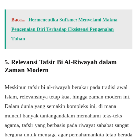
Baca...
Hermeneutika Sufisme: Menyelami Makna
Pengenalan Diri Terhadap Eksistensi Pengenalan
Tuhan
5.
Relevansi
Tafsir Bi Al-
Riwayah
dalam
Zaman Modern
Meskipun
tafsir bi al-
riwayah
berakar
pada
tradisi
awal
Islam,
relevansinya
tetap
kuat
hingga
zaman modern
ini
.
Dalam dunia yang
semakin
kompleks
ini
, di mana
muncul
banyak
tantangan
dalam
memahami
teks-teks
agama, tafsir yang
berbasis
pada
riwayat
sahabat
sangat
berguna
untuk
menjaga
agar
pemahaman
kita
tetap
berada