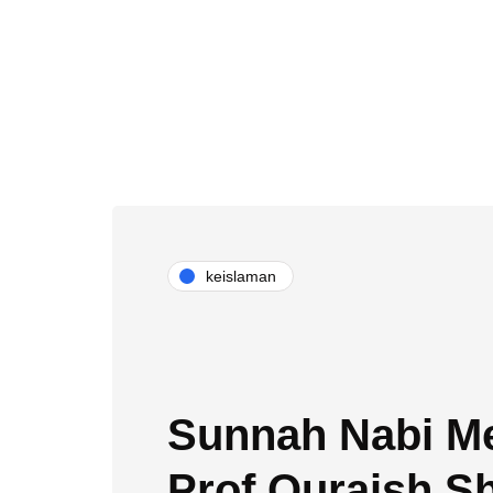
keislaman
Sunnah Nabi M
Prof Quraish S