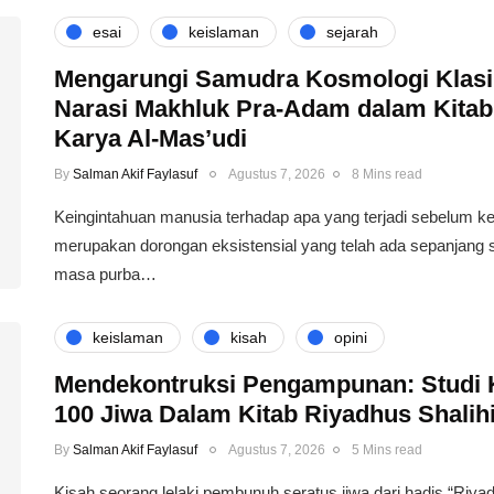
esai
keislaman
sejarah
Mengarungi Samudra Kosmologi Klasi
Narasi Makhluk Pra-Adam dalam Kita
Karya Al-Mas’udi
By
Salman Akif Faylasuf
Agustus 7, 2026
8 Mins read
Keingintahuan manusia terhadap apa yang terjadi sebelum k
merupakan dorongan eksistensial yang telah ada sepanjang 
masa purba…
keislaman
kisah
opini
Mendekontruksi Pengampunan: Studi
100 Jiwa Dalam Kitab Riyadhus Shalih
By
Salman Akif Faylasuf
Agustus 7, 2026
5 Mins read
Kisah seorang lelaki pembunuh seratus jiwa dari hadis “Riya