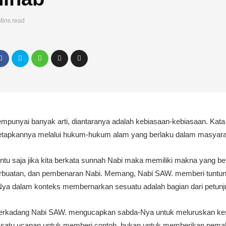
Mins read
punyai banyak arti, diantaranya adalah kebiasaan-kebiasaan. Kata 
tetapkannya melalui hukum-hukum alam yang berlaku dalam masyar
entu saja jika kita berkata sunnah Nabi maka memiliki makna yang b
perbuatan, dan pembenaran Nabi. Memang, Nabi SAW. memberi tuntu
ya dalam konteks membernarkan sesuatu adalah bagian dari petun
terkadang Nabi SAW. mengucapkan sabda-Nya untuk meluruskan kes
satu ucapan untuk memberi contoh, bukan untuk memberikan pema