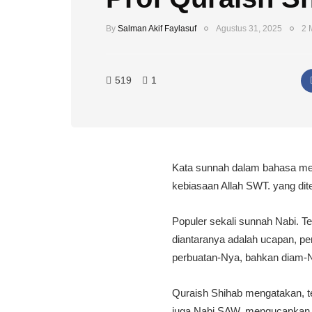
By
Salman Akif Faylasuf
Agustus 31, 2025
2 
519
1
Kata sunnah dalam bahasa mem
kebiasaan Allah SWT. yang di
Populer sekali sunnah Nabi. T
diantaranya adalah ucapan, 
perbuatan-Nya, bahkan diam-N
Quraish Shihab mengatakan, 
juga Nabi SAW. mengucapkan 