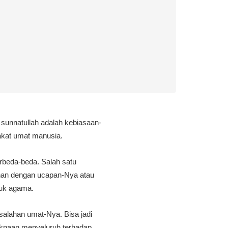
sunnatullah adalah kebiasaan-
akat umat manusia.
erbeda-beda. Salah satu
nan dengan ucapan-Nya atau
juk agama.
alahan umat-Nya. Bisa jadi
knaan menyeluruh terhadap