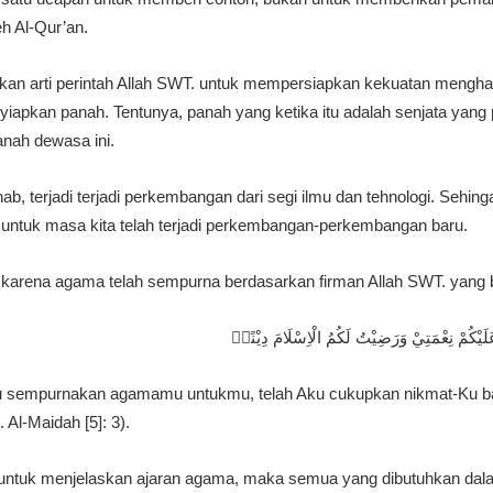
h Al-Qur’an.
kan arti perintah Allah SWT. untuk mempersiapkan kekuatan mengh
apkan panah. Tentunya, panah yang ketika itu adalah senjata yang p
anah dewasa ini.
ihab, terjadi terjadi perkembangan dari segi ilmu dan tehnologi. Sehi
ntuk masa kita telah terjadi perkembangan-perkembangan baru.
 karena agama telah sempurna berdasarkan firman Allah SWT. yang 
عَلَيْكُمْ نِعْمَتِيْ وَرَضِيْتُ لَكُمُ الْاِسْلَامَ دِيْنًاۗ
 Aku sempurnakan agamamu untukmu, telah Aku cukupkan nikmat-Ku ba
Al-Maidah [5]: 3).
untuk menjelaskan ajaran agama, maka semua yang dibutuhkan da