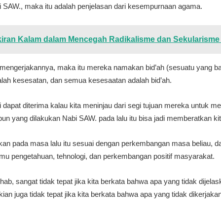
bi SAW., maka itu adalah penjelasan dari kesempurnaan agama.
kiran Kalam dalam Mencegah Radikalisme dan Sekularism
k mengerjakannya, maka itu mereka namakan bid’ah (sesuatu yang b
alah kesesatan, dan semua kesesaatan adalah bid’ah.
i dapat diterima kalau kita meninjau dari segi tujuan mereka untuk 
apun yang dilakukan Nabi SAW. pada lalu itu bisa jadi memberatkan ki
pkan pada masa lalu itu sesuai dengan perkembangan masa beliau, da
mu pengetahuan, tehnologi, dan perkembangan positif masyarakat.
hab, sangat tidak tepat jika kita berkata bahwa apa yang tidak dijela
ian juga tidak tepat jika kita berkata bahwa apa yang tidak dikerjak