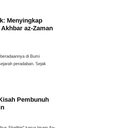
k: Menyingkap
b Akhbar az-Zaman
eberadaannya di Bumi
sejarah peradaban. Sejak
 Kisah Pembunuh
in
dhus Shalihin” karya Imam An-