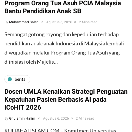
Program Orang Tua Asuh PCIA Malaysia
Bantu Pendidikan Anak SB
By
Muhammad Saleh
Agustus 6, 2026
2 Mins read
​Semangat gotong royong dan kepedulian terhadap
pendidikan anak-anak Indonesia di Malaysia kembali
diwujudkan melalui Program Orang Tua Asuh yang
diinisiasi oleh Majelis…
berita
Dosen UMLA Kenalkan Strategi Penguatan
Kepatuhan Pasien Berbasis AI pada
ICoHIT 2026
By
Ghulamin Halim
Agustus 6, 2026
2 Mins read
KULIAHALISLAM.COM – Komitmen Universitas