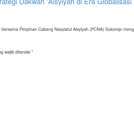
ategi Dakwah 'Aisyiyah di Era Globalisasi
jo bersama Pimpinan Cabang Nasyiatul Aisyiyah (PCNA) Sukorejo men
g wajib ditandai
*