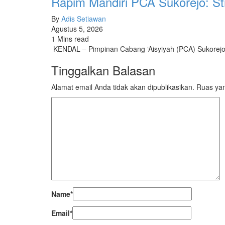
Rapim Mandiri PCA Sukorejo: Str
By
Adis Setiawan
Agustus 5, 2026
1 Mins read
​ KENDAL – Pimpinan Cabang ‘Aisyiyah (PCA) Sukore
Tinggalkan Balasan
Alamat email Anda tidak akan dipublikasikan.
Ruas yan
Name
*
Email
*