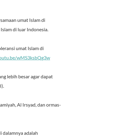
ersamaan umat Islam di
Islam di luar Indonesia.
leransi umat Islam di
/youtu.be/wMS3ksbQg3w
g lebih besar agar dapat
).
amiyah, Al Irsyad, dan ormas-
di dalamnya adalah