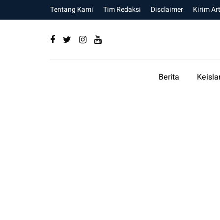
Tentang Kami
Tim Redaksi
Disclaimer
Kirim Art
Berita
Keisl