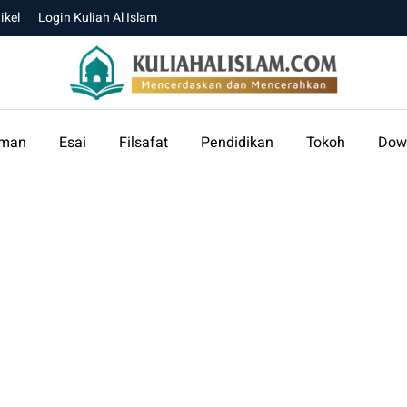
ikel
Login Kuliah Al Islam
aman
Esai
Filsafat
Pendidikan
Tokoh
Dow