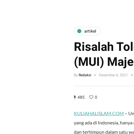
artikel
Risalah To
(MUI) Maje
By
Redaksi
Desember 6, 2021
485
0
KULIAHALISLAM.COM
– Um
yang ada di Indonesia, hanya 
dan terhimpun dalam satu w