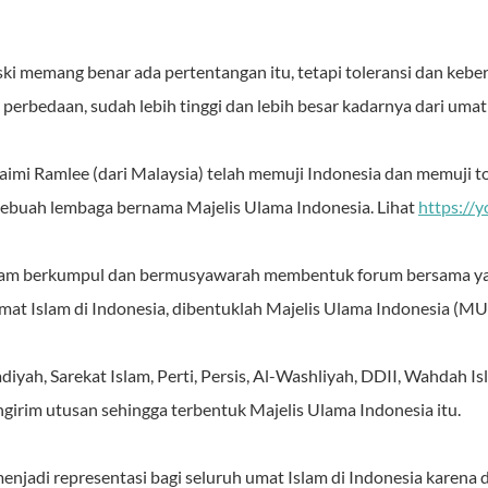
eski memang benar ada pertentangan itu, tetapi toleransi dan keb
erbedaan, sudah lebih tinggi dan lebih besar kadarnya dari umat 
imi Ramlee (dari Malaysia) telah memuji Indonesia dan memuji to
i sebuah lembaga bernama Majelis Ulama Indonesia. Lihat
https:/
lam berkumpul dan bermusyawarah membentuk forum bersama yan
at Islam di Indonesia, dibentuklah Majelis Ulama Indonesia (MUI
h, Sarekat Islam, Perti, Persis, Al-Washliyah, DDII, Wahdah Isl
girim utusan sehingga terbentuk Majelis Ulama Indonesia itu.
menjadi representasi bagi seluruh umat Islam di Indonesia karena 