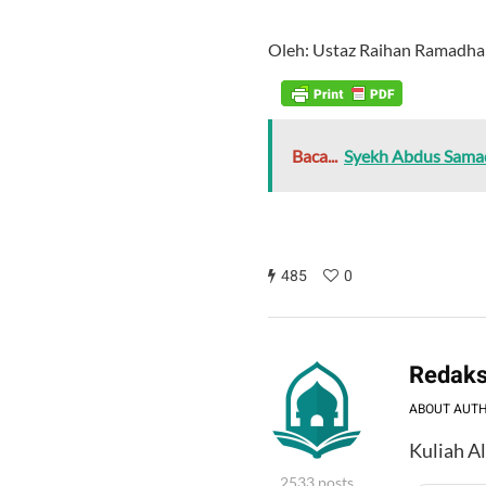
Oleh: Ustaz Raihan Ramadh
Baca...
Syekh Abdus Samad
485
0
Redaks
ABOUT AUT
Kuliah A
2533 posts