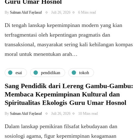
Guru Umar Hosnol
By
Salman Akif Faylasuf
Juli 26, 2026
6 Mins read
Di tengah lanskap kepemimpinan modern yang kian
terfragmentasi oleh kepentingan pragmatis dan
transaksional, masyarakat sering kali kehilangan kompas
moral untuk menentukan arah…
esai
pendidikan
tokoh
Sang Pendidik dari Lereng Gambu-Gambu:
Membaca Kepemimpinan Kultural dan
Spiritualitas Ekologis Guru Umar Hosnol
By
Salman Akif Faylasuf
Juli 26, 2026
10 Mins read
Dalam lanskap pemikiran filsafat kebudayaan dan
sosiologi agama, figur kepemimpinan keagamaan