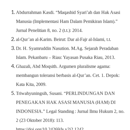
Abdurrahman Kasdi. “Maqashid Syari’ah dan Hak Asasi
Manusia (Implementasi Ham Dalam Pemikiran Islam).”
Jurnal Penelitian 8, no. 2 (t.t.): 2014.
al-Qur’an al-Karim. Beirut: Dar al-Fajr al-Islami, t.t.
Dr. H. Syamruddin Nasution. M.Ag. Sejarah Peradaban
Islam. Pekanbaru – Riau: Yayasan Pusaka Riau, 2013.
Ghazali, Abd Moqsith. Argumen pluralisme agama:
membangun toleransi berbasis al-Qur’an. Cet. 1. Depok:
Kata Kita, 2009.
Triwahyuningsih, Susani. “PERLINDUNGAN DAN
PENEGAKAN HAK ASASI MANUSIA (HAM) DI
INDONESIA.” Legal Standing : Jurnal Ilmu Hukum 2, no.
2 (23 Oktober 2018): 113.
https://doi.org/10.24269/ls.v2i2.1242.