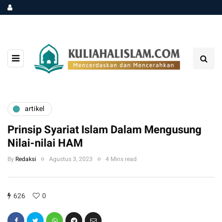
artikel
Prinsip Syariat Islam Dalam Mengusung
Nilai-nilai HAM
By
Redaksi
Agustus 3, 2023
4 Mins read
626
0