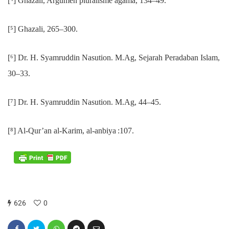
[⁴] Ghazali, Argumen pluralisme agama, 134–49.
[⁵] Ghazali, 265–300.
[⁶] Dr. H. Syamruddin Nasution. M.Ag, Sejarah Peradaban Islam,
30–33.
[⁷] Dr. H. Syamruddin Nasution. M.Ag, 44–45.
[⁸] Al-Qur’an al-Karim, al-anbiya :107.
626
0