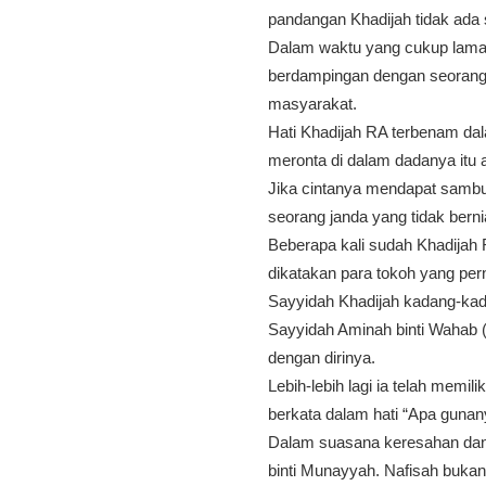
pandangan Khadijah tidak ada 
Dalam waktu yang cukup lama 
berdampingan dengan seorang
masyarakat.
Hati Khadijah RA terbenam da
meronta di dalam dadanya it
Jika cintanya mendapat sambu
seorang janda yang tidak ber
Beberapa kali sudah Khadijah
dikatakan para tokoh yang pe
Sayyidah Khadijah kadang-kad
Sayyidah Aminah binti Wahab
dengan dirinya.
Lebih-lebih lagi ia telah memi
berkata dalam hati “Apa guna
Dalam suasana keresahan dan 
binti Munayyah. Nafisah buka