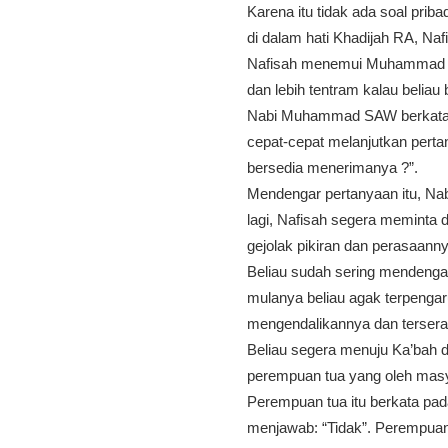
Karena itu tidak ada soal prib
di dalam hati Khadijah RA, 
Nafisah menemui Muhammad SAW
dan lebih tentram kalau belia
Nabi Muhammad SAW berkata: “
cepat-cepat melanjutkan pert
bersedia menerimanya ?”.
Mendengar pertanyaan itu, N
lagi, Nafisah segera meminta
gejolak pikiran dan perasaann
Beliau sudah sering mendenga
mulanya beliau agak terpengar
mengendalikannya dan tersera
Beliau segera menuju Ka’bah d
perempuan tua yang oleh masy
Perempuan tua itu berkata p
menjawab: “Tidak”. Perempuan 