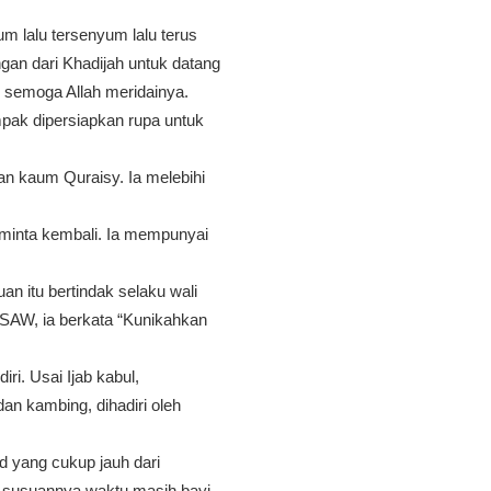
 lalu tersenyum lalu terus
gan dari Khadijah untuk datang
semoga Allah meridainya.
pak dipersiapkan rupa untuk
n kaum Quraisy. Ia melebihi
diminta kembali. Ia mempunyai
n itu bertindak selaku wali
SAW, ia berkata “Kunikahkan
ri. Usai Ijab kabul,
n kambing, dihadiri oleh
d yang cukup jauh dari
susuannya waktu masih bayi.