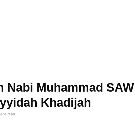
an Nabi Muhammad SAW
yyidah Khadijah
Mins read