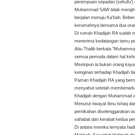
perempuan sepadan (sekufu’) 
Muhammad SAW tidak menghirau
berjalan menuju Ka’bah. Beber
kerumahnya bersama dua oran
Di rumah Khadijah RA sudah m
menerima kedatangan tamu pe
Abu Thalib berkata “Muhammad
semua pemuda dalam hal keho
Meskipun ia bukan orang kaya 
keinginan terhadap Khadijah bin
Paman Khadijah RA yang bernam
menyahut setelah membenarka
Khadijah dengan Muhammad ata
Menurut riwayat Ibnu Ishaq dan
pernikahan diselenggarakan wa
sahabat dan kerabat kedua pe
Di antara mereka ternyata had
Makkah. Sayyidah Halimah d