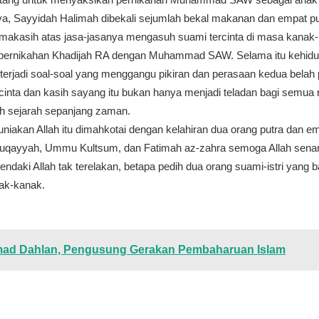
ya, Sayyidah Halimah dibekali sejumlah bekal makanan dan empat p
imakasih atas jasa-jasanya mengasuh suami tercinta di masa kanak
 pernikahan Khadijah RA dengan Muhammad SAW. Selama itu kehidup
 terjadi soal-soal yang menggangu pikiran dan perasaan kedua belah
cinta dan kasih sayang itu bukan hanya menjadi teladan bagi semua
eh sejarah sepanjang zaman.
niakan Allah itu dimahkotai dengan kelahiran dua orang putra dan em
 Ruqayyah, Ummu Kultsum, dan Fatimah az-zahra semoga Allah sena
hendaki Allah tak terelakan, betapa pedih dua orang suami-istri yang 
nak-kanak.
mad Dahlan, Pengusung Gerakan Pembaharuan Islam