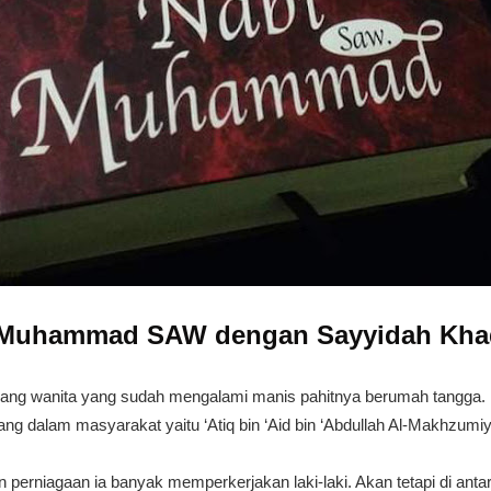
i Muhammad SAW dengan Sayyidah Kha
ang wanita yang sudah mengalami manis pahitnya berumah tangga. I
ng dalam masyarakat yaitu ‘Atiq bin ‘Aid bin ‘Abdullah Al-Makhzumi
perniagaan ia banyak memperkerjakan laki-laki. Akan tetapi di an