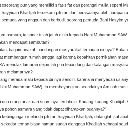
seseorang pun yang memiliki sifat-sifat dan perangai mulia sepert
Sayyidah Khadijah tercekam pikiran dan perasaanya oleh harapan u
 pemuda yang anggun dan berbudi, seorang pemuda Bani Hasyim yan
lam asmara, ia sadar telah jatuh cinta kepada Nabi Muhammad SAW t
u akan mendapat sambutan?
tan, bagaimanakah pandangan masyarakat terhadap dirinya? Bukank
niat membangun rumah tangga lagi karena kepahitan pernikahan masa
 RA menolak lamaran sejumlah pria tepandang dari kalangan masyar
rnah melamarnya?
ang merasa malu kepada dirinya sendiri, karena ia menyadari usian
 (bibi Muhammad SAW). Ia membayangkan seandainya Aminah masih
liki dua orang anak dari suaminya terdahulu. Kadang-kadang Khadijah
nya pohon asmara yang tidak dapat diharapkan buahnya?”
kebingungan melanda pikiran Sayyidah Khadijah, datanglah sahaba
n sekedar teman biasa namun sudah dianggap Khadijah sebagai sauda