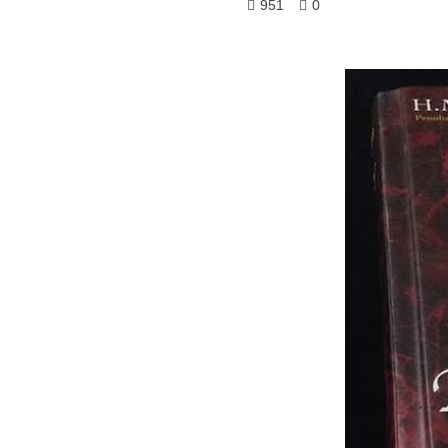
951
0