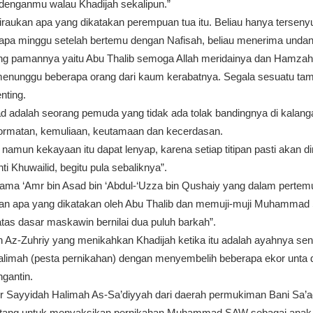
denganmu walau Khadijah sekalipun.”
kan apa yang dikatakan perempuan tua itu. Beliau hanya tersenyum
apa minggu setelah bertemu dengan Nafisah, beliau menerima undan
g pamannya yaitu Abu Thalib semoga Allah meridainya dan Hamzah 
enunggu beberapa orang dari kaum kerabatnya. Segala sesuatu tam
nting.
 adalah seorang pemuda yang tidak ada tolak bandingnya di kalanga
rmatan, kemuliaan, keutamaan dan kecerdasan.
namun kekayaan itu dapat lenyap, karena setiap titipan pasti akan 
ti Khuwailid, begitu pula sebaliknya”.
a ‘Amr bin Asad bin ‘Abdul-‘Uzza bin Qushaiy yang dalam pertemua
n apa yang dikatakan oleh Abu Thalib dan memuji-muji Muhammad 
s dasar maskawin bernilai dua puluh barkah”.
 Az-Zuhriy yang menikahkan Khadijah ketika itu adalah ayahnya sendi
limah (pesta pernikahan) dengan menyembelih beberapa ekor unta da
ngantin.
ir Sayyidah Halimah As-Sa’diyyah dari daerah permukiman Bani Sa’a
atang untuk menyaksikan pernikahan Muhammad SAW sebagai anak 