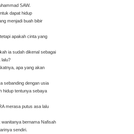
i Muhammad SAW.
ntuk dapat hidup
g menjadi buah bibir
etapi apakah cinta yang
ah ia sudah dikenal sebagai
 lalu?
akatnya, apa yang akan
ya sebanding dengan usia
 hidup tentunya sebaya
 RA merasa putus asa lalu
t wanitanya bernama Nafisah
rinya sendiri.