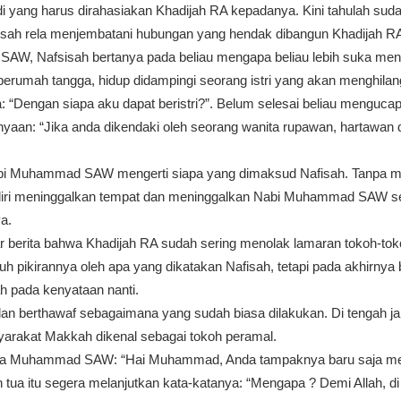
adi yang harus dirahasiakan Khadijah RA kepadanya. Kini tahulah sud
Nafisah rela menjembatani hubungan yang hendak dibangun Khadija
, Nafsisah bertanya pada beliau mengapa beliau lebih suka menye
u berumah tangga, hidup didampingi seorang istri yang akan menghil
Dengan siapa aku dapat beristri?”. Belum selesai beliau mengucap
anyaan: “Jika anda dikendaki oleh seorang wanita rupawan, hartawa
abi Muhammad SAW mengerti siapa yang dimaksud Nafisah. Tanpa 
 diri meninggalkan tempat dan meninggalkan Nabi Muhammad SAW se
ya.
r berita bahwa Khadijah RA sudah sering menolak lamaran tokoh-to
uh pikirannya oleh apa yang dikatakan Nafisah, tetapi pada akhirnya
h pada kenyataan nanti.
an berthawaf sebagaimana yang sudah biasa dilakukan. Di tengah jal
arakat Makkah dikenal sebagai tokoh peramal.
ada Muhammad SAW: “Hai Muhammad, Anda tampaknya baru saja mel
tua itu segera melanjutkan kata-katanya: “Mengapa ? Demi Allah, di