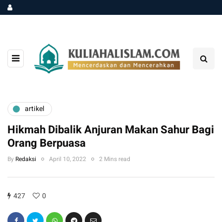
artikel
Hikmah Dibalik Anjuran Makan Sahur Bagi
Orang Berpuasa
By
Redaksi
April 10, 2022
2 Mins read
427
0