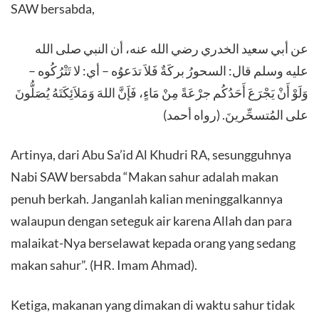
SAW bersabda,
عن أبي سعيد الخدري رضي الله عنه، أن النبي صلى الله
عليه وسلم قال: السحورُ بركَةٌ فَلاَ تدَعوُه – أي: لا تَتْرُكُوه –
وَلَوْ أَنْ يَجْرَعَ أَحَدُكُم جرْعَةً مِنْ مَاءٍ، فَإَنَّ اللهَ وَمَلاَئِكَتَهُ يُصَلُّونَ
على المُتسحِّرينَ. (رواه أحمد)
Artinya, dari Abu Sa’id Al Khudri RA, sesungguhnya
Nabi SAW bersabda “Makan sahur adalah makan
penuh berkah. Janganlah kalian meninggalkannya
walaupun dengan seteguk air karena Allah dan para
malaikat-Nya berselawat kepada orang yang sedang
makan sahur”. (HR. Imam Ahmad).
Ketiga, makanan yang dimakan di waktu sahur tidak