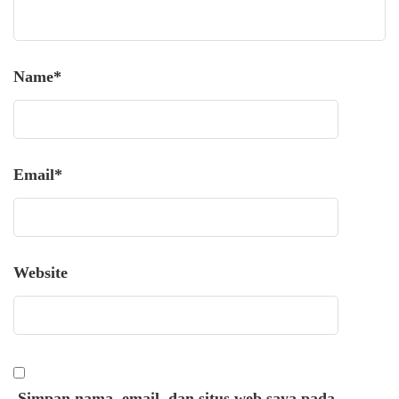
Name
*
Email
*
Website
Simpan nama, email, dan situs web saya pada