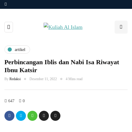
artikel
Perbincangan Iblis dan Nabi Isa Riwayat
Ibnu Katsir
By
Redaksi
Desember 11, 2022
4 Mins read
647
0