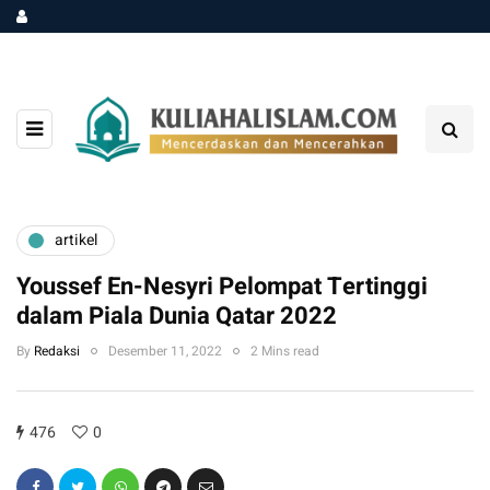
artikel
Youssef En-Nesyri Pelompat Tertinggi
dalam Piala Dunia Qatar 2022
By
Redaksi
Desember 11, 2022
2 Mins read
476
0