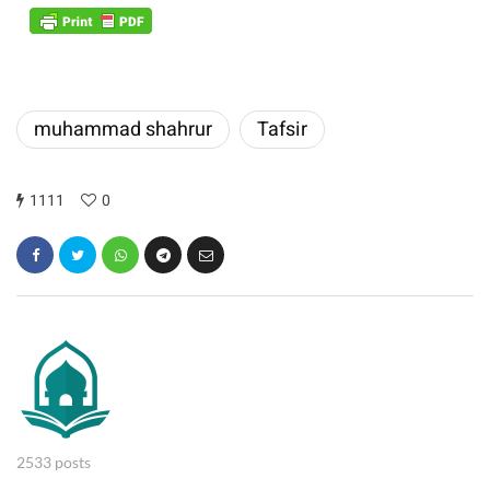
muhammad shahrur
Tafsir
1111
0
2533 posts