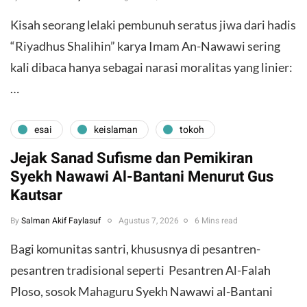
Kisah seorang lelaki pembunuh seratus jiwa dari hadis
“Riyadhus Shalihin” karya Imam An-Nawawi sering
kali dibaca hanya sebagai narasi moralitas yang linier:
…
esai
keislaman
tokoh
Jejak Sanad Sufisme dan Pemikiran
Syekh Nawawi Al-Bantani Menurut Gus
Kautsar
By
Salman Akif Faylasuf
Agustus 7, 2026
6 Mins read
Bagi komunitas santri, khususnya di pesantren-
pesantren tradisional seperti Pesantren Al-Falah
Ploso, sosok Mahaguru Syekh Nawawi al-Bantani