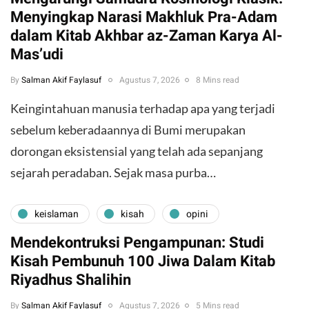
Menyingkap Narasi Makhluk Pra-Adam
dalam Kitab Akhbar az-Zaman Karya Al-
Mas’udi
By
Salman Akif Faylasuf
Agustus 7, 2026
8 Mins read
Keingintahuan manusia terhadap apa yang terjadi
sebelum keberadaannya di Bumi merupakan
dorongan eksistensial yang telah ada sepanjang
sejarah peradaban. Sejak masa purba…
keislaman
kisah
opini
Mendekontruksi Pengampunan: Studi
Kisah Pembunuh 100 Jiwa Dalam Kitab
Riyadhus Shalihin
By
Salman Akif Faylasuf
Agustus 7, 2026
5 Mins read