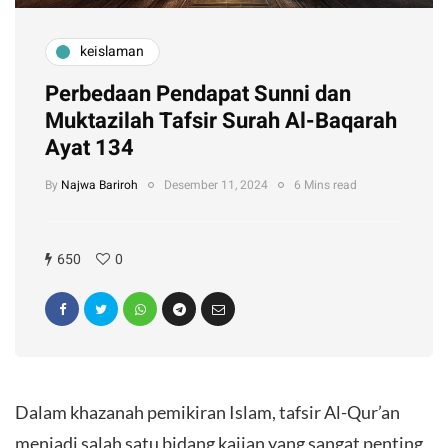
keislaman
Perbedaan Pendapat Sunni dan
Muktazilah Tafsir Surah Al-Baqarah
Ayat 134
By
Najwa Bariroh
Desember 11, 2024
6 Mins read
650
0
Dalam khazanah pemikiran Islam, tafsir Al-Qur’an
menjadi salah satu bidang kajian yang sangat penting