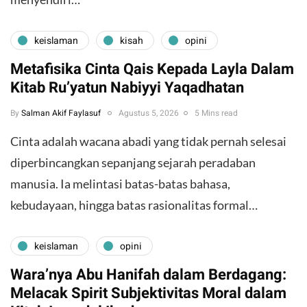
keislaman
kisah
opini
Metafisika Cinta Qais Kepada Layla Dalam
Kitab Ru’yatun Nabiyyi Yaqadhatan
By
Salman Akif Faylasuf
Agustus 5, 2026
5 Mins read
Cinta adalah wacana abadi yang tidak pernah selesai
diperbincangkan sepanjang sejarah peradaban
manusia. Ia melintasi batas-batas bahasa,
kebudayaan, hingga batas rasionalitas formal…
keislaman
opini
Wara’nya Abu Hanifah dalam Berdagang:
Melacak Spirit Subjektivitas Moral dalam