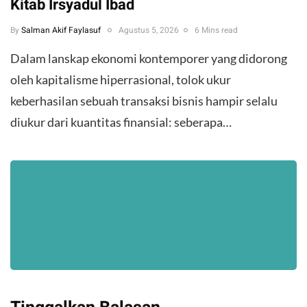
Kitab Irsyadul Ibad
By
Salman Akif Faylasuf
Agustus 5, 2026
6 Mins read
Dalam lanskap ekonomi kontemporer yang didorong
oleh kapitalisme hiperrasional, tolok ukur
keberhasilan sebuah transaksi bisnis hampir selalu
diukur dari kuantitas finansial: seberapa…