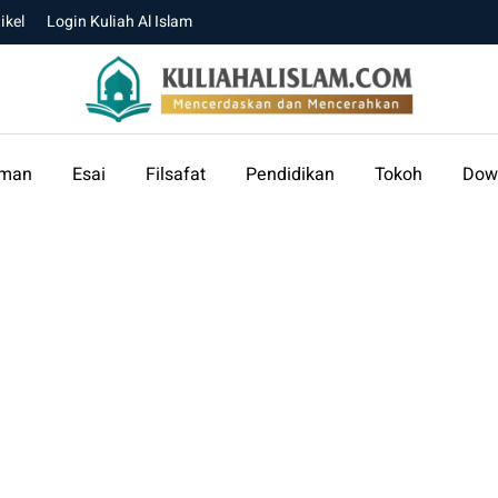
ikel
Login Kuliah Al Islam
aman
Esai
Filsafat
Pendidikan
Tokoh
Dow