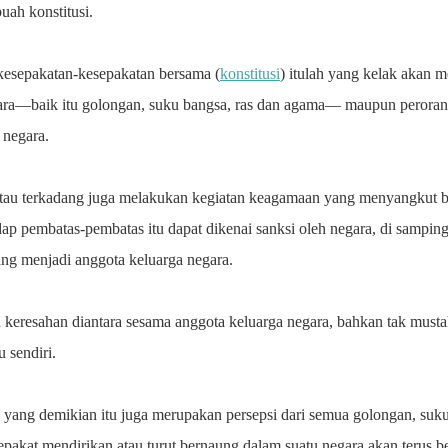
ah konstitusi.
kesepakatan-kesepakatan bersama (
konstitusi
) itulah yang kelak akan 
gara—baik itu golongan, suku bangsa, ras dan agama— maupun perora
 negara.
 atau terkadang juga melakukan kegiatan keagamaan yang menyangkut 
dap pembatas-pembatas itu dapat dikenai sanksi oleh negara, di samping
ang menjadi anggota keluarga negara.
keresahan diantara sesama anggota keluarga negara, bahkan tak must
u sendiri.
 yang demikian itu juga merupakan persepsi dari semua golongan, suku
pakat mendirikan atau turut bernaung dalam suatu negara akan terus b