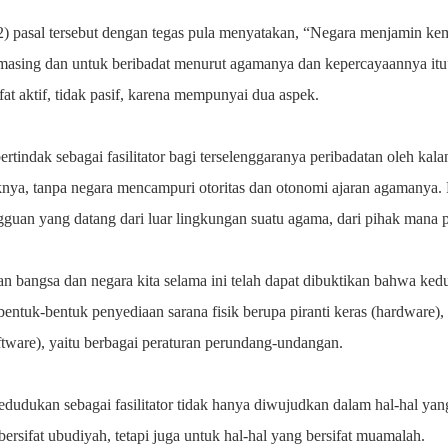
2) pasal tersebut dengan tegas pula menyatakan, “Negara menjamin ke
asing dan untuk beribadat menurut agamanya dan kepercayaannya it
sifat aktif, tidak pasif, karena mempunyai dua aspek.
ertindak sebagai fasilitator bagi terselenggaranya peribadatan oleh ka
uknya, tanpa negara mencampuri otoritas dan otonomi ajaran agamanya
guan yang datang dari luar lingkungan suatu agama, dari pihak mana 
lan bangsa dan negara kita selama ini telah dapat dibuktikan bahwa kedu
entuk-bentuk penyediaan sarana fisik berupa piranti keras (hardware),
oftware), yaitu berbagai peraturan perundang-undangan.
edudukan sebagai fasilitator tidak hanya diwujudkan dalam hal-hal yan
ersifat ubudiyah, tetapi juga untuk hal-hal yang bersifat muamalah.