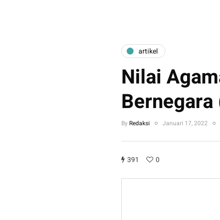
artikel
Nilai Agam
Bernegara 
By
Redaksi
Januari 17, 2022
391
0