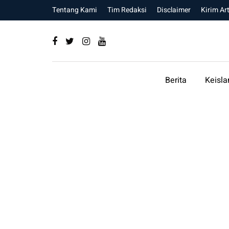
Tentang Kami
Tim Redaksi
Disclaimer
Kirim Art
Berita
Keisl