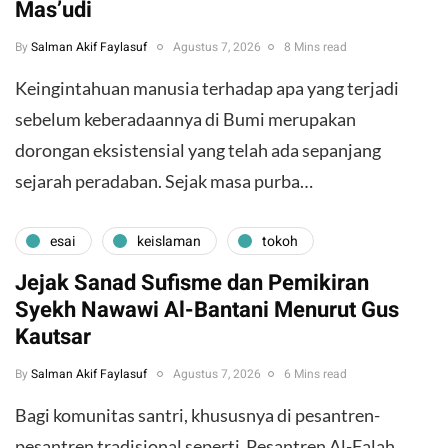
Mas’udi
By
Salman Akif Faylasuf
Agustus 7, 2026
8 Mins read
Keingintahuan manusia terhadap apa yang terjadi
sebelum keberadaannya di Bumi merupakan
dorongan eksistensial yang telah ada sepanjang
sejarah peradaban. Sejak masa purba…
esai
keislaman
tokoh
Jejak Sanad Sufisme dan Pemikiran
Syekh Nawawi Al-Bantani Menurut Gus
Kautsar
By
Salman Akif Faylasuf
Agustus 7, 2026
6 Mins read
Bagi komunitas santri, khususnya di pesantren-
pesantren tradisional seperti Pesantren Al-Falah