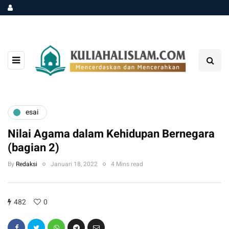
esai
Nilai Agama dalam Kehidupan Bernegara
(bagian 2)
By
Redaksi
Januari 18, 2022
4 Mins read
482
0