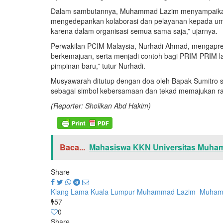
​Dalam sambutannya, Muhammad Lazim menyampaikan 
mengedepankan kolaborasi dan pelayanan kepada um
karena dalam organisasi semua sama saja,” ujarnya.
​Perwakilan PCIM Malaysia, Nurhadi Ahmad, mengapre
berkemajuan, serta menjadi contoh bagi PRIM-PRIM 
pimpinan baru,” tutur Nurhadi.
​Musyawarah ditutup dengan doa oleh Bapak Sumitro s
sebagai simbol kebersamaan dan tekad memajukan ra
(Reporter: Sholikan Abd Hakim)
Baca...
Mahasiswa KKN Universitas Muham
Share
​Klang Lama Kuala Lumpur
Muhammad Lazim ​
​Muham
57
0
Share