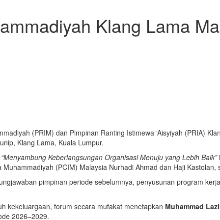
mmadiyah Klang Lama Malay
madiyah (PRIM) dan Pimpinan Ranting Istimewa ‘Aisyiyah (PRIA) Kl
unip, Klang Lama, Kuala Lumpur.
a
“Menyambung Keberlangsungan Organisasi Menuju yang Lebih Baik”
a Muhammadiyah (PCIM) Malaysia Nurhadi Ahmad dan Haji Kastolan, 
gungjawaban pimpinan periode sebelumnya, penyusunan program kerj
nuh kekeluargaan, forum secara mufakat menetapkan
Muhammad Laz
iode 2026–2029.