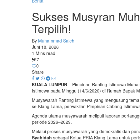
Berita
Sukses Musyran Muha
Terpilih!
By
Muhammad Saleh
Juni 18, 2026
1 Mins read
57
0
Share
KUALA LUMPUR
– Pimpinan Ranting Istimewa Muham
Istimewa pada Minggu (14/6/2026) di Rumah Bapak M
​Musyawarah Ranting Istimewa yang mengusung tem
se-Klang Lama, perwakilan Pimpinan Cabang Istimew
​Agenda utama musyawarah meliputi laporan pertang
periode 2026–2029.
​Melalui proses musyawarah yang demokratis dan pe
Syahidah
sebagai Ketua PRIA Klang Lama untuk per