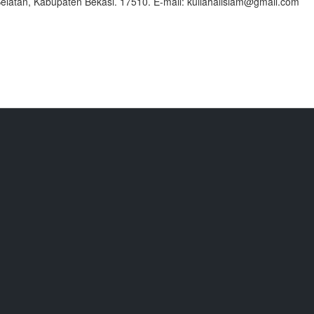
latan, Kabupaten Bekasi. 17510. E-mail: kuliahalislam@gmail.com