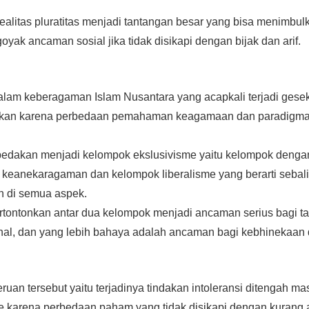
ealitas pluratitas menjadi tantangan besar yang bisa menimbu
yak ancaman sosial jika tidak disikapi dengan bijak dan arif.
lam keberagaman Islam Nusantara yang acapkali terjadi ges
bkan karena perbedaan pemahaman keagamaan dan paradigma b
bedakan menjadi kelompok ekslusivisme yaitu kelompok dengan
p keanekaragaman dan kelompok liberalisme yang berarti seb
 di semua aspek.
rtontonkan antar dua kelompok menjadi ancaman serius bagi tat
nal, dan yang lebih bahaya adalah ancaman bagi kebhinekaan 
uan tersebut yaitu terjadinya tindakan intoleransi ditengah ma
karena perbedaan paham yang tidak disikapi dengan kurang a