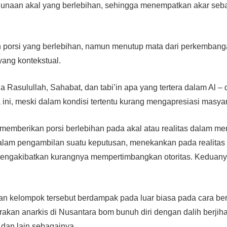
unaan akal yang berlebihan, sehingga menempatkan akar seba
porsi yang berlebihan, namun menutup mata dari perkembanga
ang kontekstual.
a Rasulullah, Sahabat, dan tabi’in apa yang tertera dalam Al –
ini, meski dalam kondisi tertentu kurang mengapresiasi masya
memberikan porsi berlebihan pada akal atau realitas dalam m
alam pengambilan suatu keputusan, menekankan pada realitas
mengakibatkan kurangnya mempertimbangkan otoritas. Kedua
n kelompok tersebut berdampak pada luar biasa pada cara b
rakan anarkis di Nusantara bom bunuh diri dengan dalih berjih
 dan lain sebagainya.