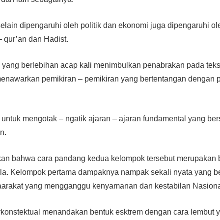
selain dipengaruhi oleh politik dan ekonomi juga dipengaruhi 
– qur’an dan Hadist.
 yang berlebihan acap kali menimbulkan penabrakan pada teks 
enawarkan pemikiran – pemikiran yang bertentangan denga
tuk mengotak – ngatik ajaran – ajaran fundamental yang bersif
an.
skan bahwa cara pandang kedua kelompok tersebut merupakan b
la. Kelompok pertama dampaknya nampak sekali nyata yang b
syaarakat yang mengganggu kenyamanan dan kestabilan Nasion
konstektual menandakan bentuk esktrem dengan cara lembut ya