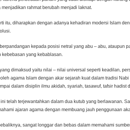
 menjadikan rahmat berubah menjadi laknat.
erti itu, diharapkan dengan adanya kehadiran modersi Islam d
olusi.
i berpandangan kepada posisi netral yang abu – abu, ataupun 
 kebebasan yang kebablasan.
yang dimaksud yaitu nilai – nilai universal seperti keadilan, p
 oleh agama Islam dengan akar sejarah kuat dalam tradisi Nab
jumpai dalam disiplin ilmu akidah, syariah, tasawuf, tafsir hadis
ini telah terjewantahkan dalam dua kutub yang berlawanan. S
mahami ajaran agama dengan membuang jauh penggunaan aka
sebaliknya, sangat longgar dan bebas dalam memahami sumber