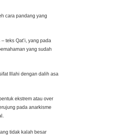
oleh cara pandang yang
– teks Qat’i, yang pada
n pemahaman yang sudah
at Illahi dengan dalih asa
entuk ekstrem atau over
erujung pada anarkisme
al.
ng tidak kalah besar