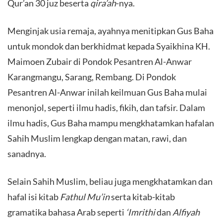
Qur’an 30 juz beserta
qira’ah
-nya.
​Menginjak usia remaja, ayahnya menitipkan Gus Baha
untuk mondok dan berkhidmat kepada Syaikhina KH.
Maimoen Zubair di Pondok Pesantren Al-Anwar
Karangmangu, Sarang, Rembang. Di Pondok
Pesantren Al-Anwar inilah keilmuan Gus Baha mulai
menonjol, seperti ilmu hadis, fikih, dan tafsir. Dalam
ilmu hadis, Gus Baha mampu mengkhatamkan hafalan
Sahih Muslim lengkap dengan matan, rawi, dan
sanadnya.
​Selain Sahih Muslim, beliau juga mengkhatamkan dan
hafal isi kitab
Fathul Mu’in
serta kitab-kitab
gramatika bahasa Arab seperti
‘Imrithi
dan
Alfiyah