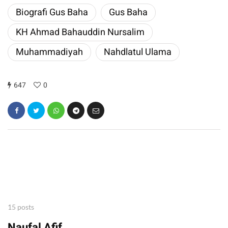
​Biografi Gus Baha
Gus Baha
​KH Ahmad Bahauddin Nursalim
Muhammadiyah
Nahdlatul Ulama
647
0
15 posts
Naufal Afif