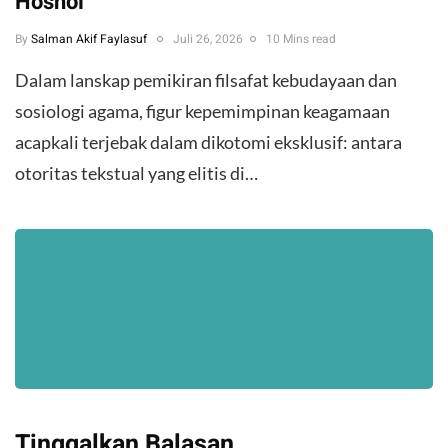
Hosnol
By
Salman Akif Faylasuf
Juli 26, 2026
10 Mins read
Dalam lanskap pemikiran filsafat kebudayaan dan
sosiologi agama, figur kepemimpinan keagamaan
acapkali terjebak dalam dikotomi eksklusif: antara
otoritas tekstual yang elitis di…
Tinggalkan Balasan