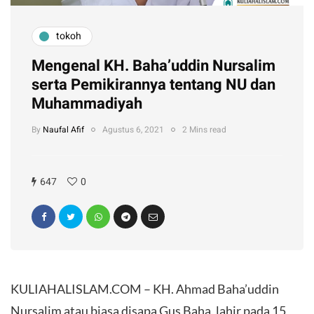
tokoh
Mengenal KH. Baha’uddin Nursalim
serta Pemikirannya tentang NU dan
Muhammadiyah
By
Naufal Afif
Agustus 6, 2021
2 Mins read
647
0
​KULIAHALISLAM.COM – KH. Ahmad Baha’uddin
Nursalim atau biasa disapa Gus Baha, lahir pada 15