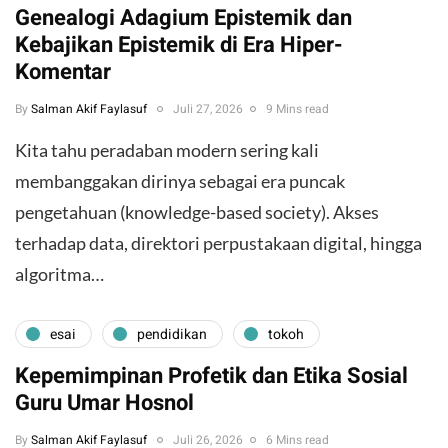
Genealogi Adagium Epistemik dan
Kebajikan Epistemik di Era Hiper-
Komentar
By
Salman Akif Faylasuf
Juli 27, 2026
9 Mins read
Kita tahu peradaban modern sering kali
membanggakan dirinya sebagai era puncak
pengetahuan (knowledge-based society). Akses
terhadap data, direktori perpustakaan digital, hingga
algoritma…
esai
pendidikan
tokoh
Kepemimpinan Profetik dan Etika Sosial
Guru Umar Hosnol
By
Salman Akif Faylasuf
Juli 26, 2026
6 Mins read