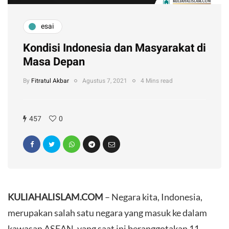
esai
Kondisi Indonesia dan Masyarakat di
Masa Depan
By
Fitratul Akbar
Agustus 7, 2021
4 Mins read
457
0
KULIAHALISLAM.COM
– Negara kita, Indonesia,
merupakan salah satu negara yang masuk ke dalam
kawasan ASEAN, yang saat ini beranggotakan 11