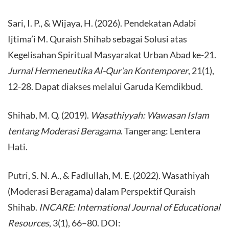
​Sari, I. P., & Wijaya, H. (2026). Pendekatan Adabi
Ijtima’i M. Quraish Shihab sebagai Solusi atas
Kegelisahan Spiritual Masyarakat Urban Abad ke-21.
Jurnal Hermeneutika Al-Qur’an Kontemporer
, 21(1),
12-28. Dapat diakses melalui Garuda Kemdikbud.
​Shihab, M. Q. (2019).
Wasathiyyah: Wawasan Islam
tentang Moderasi Beragama
. Tangerang: Lentera
Hati.
​Putri, S. N. A., & Fadlullah, M. E. (2022). Wasathiyah
(Moderasi Beragama) dalam Perspektif Quraish
Shihab.
INCARE: International Journal of Educational
Resources
, 3(1), 66–80. DOI: