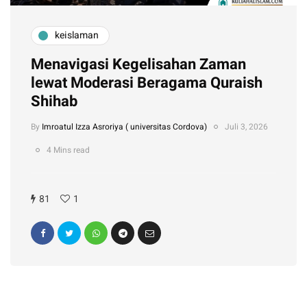
keislaman
Menavigasi Kegelisahan Zaman
lewat Moderasi Beragama Quraish
Shihab
By
Imroatul Izza Asroriya ( universitas Cordova)
Juli 3, 2026
4 Mins read
81
1