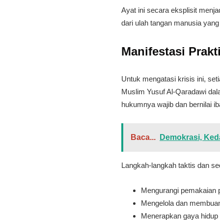
​Ayat ini secara eksplisit men
dari ulah tangan manusia yan
​Manifestasi Pra
​Untuk mengatasi krisis ini, s
Muslim Yusuf Al-Qaradawi da
hukumnya wajib dan bernilai i
Baca...
Demokrasi, Keda
​Langkah-langkah taktis dan se
​Mengurangi pemakaian pl
​Mengelola dan membuan
​Menerapkan gaya hidup 