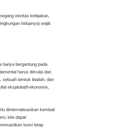
megang otoritas kebijakan,
lingkungan hidupnya) wajib
kita hanya bergantung pada
amental harus dimulai dari
n, sebuah bentuk ibadah, dan
at eksploitatif-ekonomis,
lu diinternalisasikan kembali
mi, kita dapat
 memastikan bumi tetap