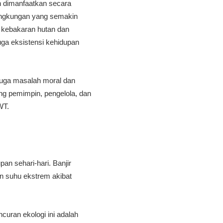
n dimanfaatkan secara
lingkungan yang semakin
 kebakaran hutan dan
uga eksistensi kehidupan
 juga masalah moral dan
g pemimpin, pengelola, dan
WT.
an sehari-hari. Banjir
an suhu ekstrem akibat
uran ekologi ini adalah