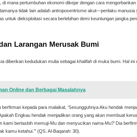
, di mana pertumbuhan ekonomi dikejar dengan cara mengorbankan 
 utamanya tidak lain adalah antroposentrisme akut—perilaku manus
s untuk dieksploitasi secara berlebihan demi keuntungan jangka pe
 dan Larangan Merusak Bumi
sia diberikan kedudukan mulia sebagai
khalifah
di muka bumi. Hal ini 
man Online dan Berbagai Masalahnya
mu berfirman kepada para malaikat, ‘Sesungguhnya Aku hendak menjad
, ‘Apakah Engkau hendak menjadikan orang yang akan membuat ke
an kami bertasbih memuji-Mu dan menyucikan nama-Mu?’ Dia berfir
ak kamu ketahui.'” (QS. Al-Baqarah: 30).