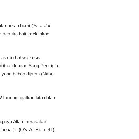
makmurkan bumi (
‘imaratul
m sesuka hati, melainkan
elaskan bahwa krisis
iritual dengan Sang Pencipta,
yang bebas dijarah (Nasr,
SWT mengingatkan kita dalam
 supaya Allah merasakan
 benar).” (QS. Ar-Rum: 41).