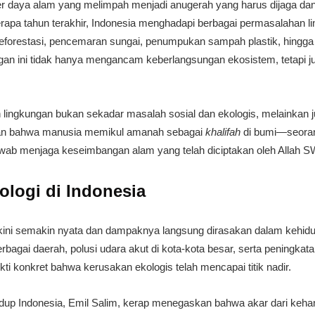
ber daya alam yang melimpah menjadi anugerah yang harus dijaga da
rapa tahun terakhir, Indonesia menghadapi berbagai permasalahan 
deforestasi, pencemaran sungai, penumpukan sampah plastik, hingga
ungan ini tidak hanya mengancam keberlangsungan ekosistem, tetapi j
n lingkungan bukan sekadar masalah sosial dan ekologis, melainkan
an bahwa manusia memikul amanah sebagai
khalifah
di bumi—seoran
awab menjaga keseimbangan alam yang telah diciptakan oleh Allah S
kologi di Indonesia
a kini semakin nyata dan dampaknya langsung dirasakan dalam kehidup
bagai daerah, polusi udara akut di kota-kota besar, serta peningkat
i konkret bahwa kerusakan ekologis telah mencapai titik nadir.
dup Indonesia, Emil Salim, kerap menegaskan bahwa akar dari kehanc