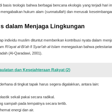
jadi basis teologis bahwa berbagai bencana ekologis yang terjadi har
g mengabaikan hukum alam (
sunnatullah
) dan merusak keseimbangan
ktis dalam Menjaga Lingkungan
etiap individu muslim dituntut memberikan kontribusi nyata dalam me
lam
Ri’ayat al-Bi’ah fi Syari’ah al-Islam
menegaskan bahwa pelestarian
badah (Al-Qaradawi, 2001).
ulatan dan Kesejahteraan Rakyat (2)
derhana di tingkat tapak harus segera digalakkan, antara lain:
astik sekali pakai secara radikal.
g sampah pada tempatnya secara tertib.
hemat energi dan air.