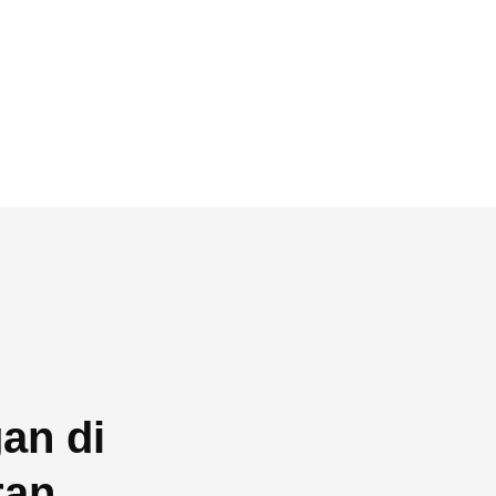
an di
ran