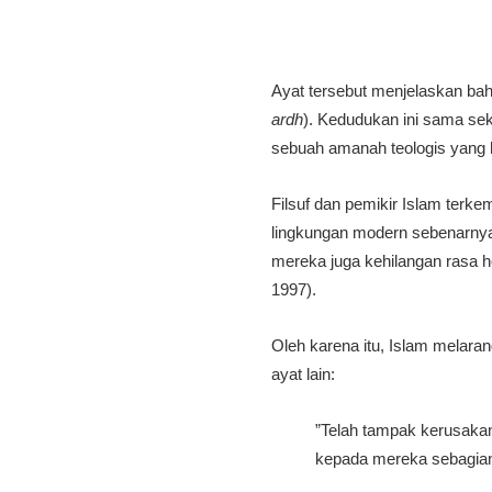
​Ayat tersebut menjelaskan b
ardh
). Kedudukan ini sama sek
sebuah amanah teologis yang h
​Filsuf dan pemikir Islam ter
lingkungan modern sebenarnya b
mereka juga kehilangan rasa 
1997).
​Oleh karena itu, Islam melara
ayat lain:
​”Telah tampak kerusaka
kepada mereka sebagian 