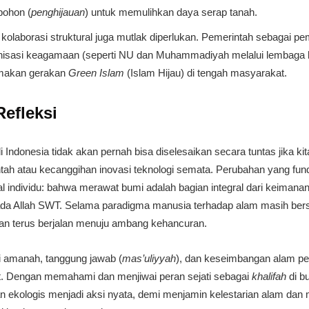
pohon (
penghijauan
) untuk memulihkan daya serap tanah.
, kolaborasi struktural juga mutlak diperlukan. Pemerintah sebagai pe
rganisasi keagamaan (seperti NU dan Muhammadiyah melalui lembaga 
amakan gerakan
Green Islam
(Islam Hijau) di tengah masyarakat.
Refleksi
 di Indonesia tidak akan pernah bisa diselesaikan secara tuntas jika 
tah atau kecanggihan inovasi teknologi semata. Perubahan yang fund
al individu: bahwa merawat bumi adalah bagian integral dari keimana
a Allah SWT. Selama paradigma manusia terhadap alam masih bersif
an terus berjalan menuju ambang kehancuran.
nai amanah, tanggung jawab (
mas’uliyyah
), dan keseimbangan alam per
. Dengan memahami dan menjiwai peran sejati sebagai
khalifah
di bu
 ekologis menjadi aksi nyata, demi menjamin kelestarian alam dan