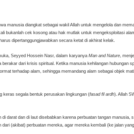
ahwa manusia diangkat sebagai wakil Allah untuk mengelola dan me
ali bukanlah cek kosong atau hak mutlak untuk mengeksploitasi ala
arus dipertanggungjawabkan secara ketat di akhirat kelak.
kemuka, Seyyed Hossein Nasr, dalam karyanya
Man and Nature
, menj
erakar dari krisis spiritual. Ketika manusia kehilangan hubungan sp
hormat terhadap alam, sehingga memandang alam sebagai objek mati 
ng keras segala bentuk perusakan lingkungan (
fasad fil ardh
). Allah 
n di darat dan di laut disebabkan karena perbuatan tangan manusia,
dari (akibat) perbuatan mereka, agar mereka kembali (ke jalan yang