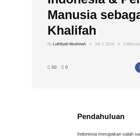
Manusia sebaga
Khalifah
By
Luthfiyah Muslimah
Juli 3, 2026
3 Mins re
50
0
Pendahuluan
​Indonesia merupakan salah sa