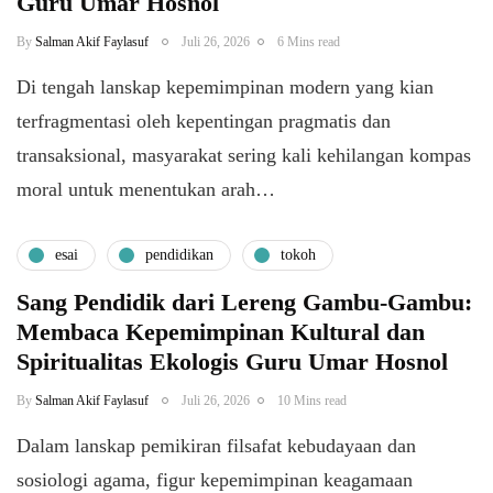
Guru Umar Hosnol
By
Salman Akif Faylasuf
Juli 26, 2026
6 Mins read
Di tengah lanskap kepemimpinan modern yang kian
terfragmentasi oleh kepentingan pragmatis dan
transaksional, masyarakat sering kali kehilangan kompas
moral untuk menentukan arah…
esai
pendidikan
tokoh
Sang Pendidik dari Lereng Gambu-Gambu:
Membaca Kepemimpinan Kultural dan
Spiritualitas Ekologis Guru Umar Hosnol
By
Salman Akif Faylasuf
Juli 26, 2026
10 Mins read
Dalam lanskap pemikiran filsafat kebudayaan dan
sosiologi agama, figur kepemimpinan keagamaan