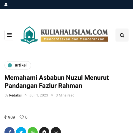
artikel
Memahami Asbabun Nuzul Menurut
Pandangan Fazlur Rahman
By
Redaksi
Juli 1, 2023
3 Mins read
909
0