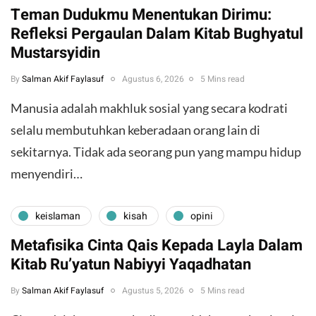
Teman Dudukmu Menentukan Dirimu:
Refleksi Pergaulan Dalam Kitab Bughyatul
Mustarsyidin
By
Salman Akif Faylasuf
Agustus 6, 2026
5 Mins read
Manusia adalah makhluk sosial yang secara kodrati
selalu membutuhkan keberadaan orang lain di
sekitarnya. Tidak ada seorang pun yang mampu hidup
menyendiri…
keislaman
kisah
opini
Metafisika Cinta Qais Kepada Layla Dalam
Kitab Ru’yatun Nabiyyi Yaqadhatan
By
Salman Akif Faylasuf
Agustus 5, 2026
5 Mins read