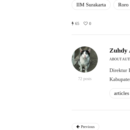
IIM Surakarta
​Roro
65
0
Zuhdy 
ABOUT AU
Direktur
Kabupate
72 posts
articles
Previous