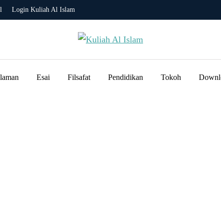
l
Login Kuliah Al Islam
slaman
Esai
Filsafat
Pendidikan
Tokoh
Downl