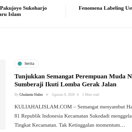
 Pakujoyo Sukoharjo
Fenomena Labeling Us
aru Islam
berita
Tunjukkan Semangat Perempuan Muda Nas
Sumberaji Ikuti Lomba Gerak Jalan
By
Ghulamin Halim
Agustus 8, 2026
1 Mins read
KULIAHALISLAM.COM – Semangat menyambut Hari
81 Republik Indonesia Kecamatan Sukodadi menggela
Tingkat Kecamatan. Tak Ketinggalan momentum…