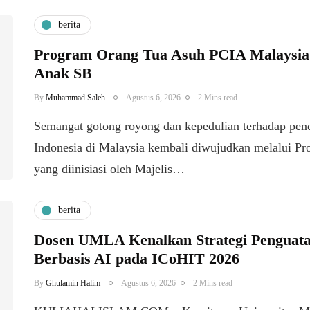
berita
Program Orang Tua Asuh PCIA Malaysia
Anak SB
By
Muhammad Saleh
Agustus 6, 2026
2 Mins read
​Semangat gotong royong dan kepedulian terhadap pen
Indonesia di Malaysia kembali diwujudkan melalui P
yang diinisiasi oleh Majelis…
berita
Dosen UMLA Kenalkan Strategi Penguata
Berbasis AI pada ICoHIT 2026
By
Ghulamin Halim
Agustus 6, 2026
2 Mins read