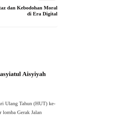
taz dan Kebodohan Moral
di Era Digital
yiatul Aisyiyah
 Ulang Tahun (HUT) ke-
r lomba Gerak Jalan