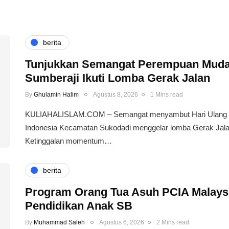
berita
Tunjukkan Semangat Perempuan Muda 
Sumberaji Ikuti Lomba Gerak Jalan
By
Ghulamin Halim
Agustus 8, 2026
1 Mins read
KULIAHALISLAM.COM – Semangat menyambut Hari Ulang T
Indonesia Kecamatan Sukodadi menggelar lomba Gerak Jala
Ketinggalan momentum…
berita
Program Orang Tua Asuh PCIA Malays
Pendidikan Anak SB
By
Muhammad Saleh
Agustus 6, 2026
2 Mins read