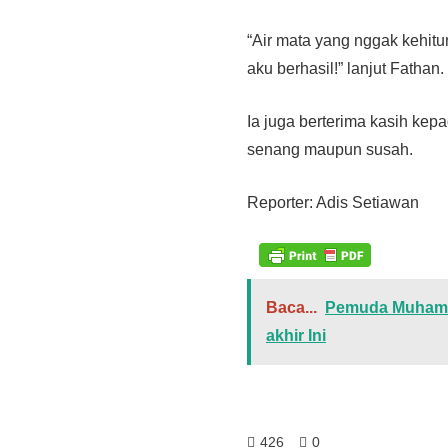
“Air mata yang nggak kehitu
aku berhasil!” lanjut Fathan.
Ia juga berterima kasih kep
senang maupun susah.
Reporter: Adis Setiawan
Baca...
Pemuda Muhamm
akhir Ini
426
0