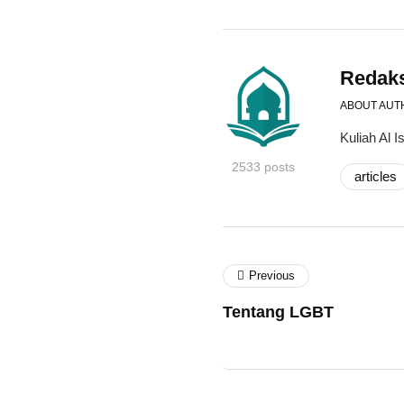
Redak
ABOUT AUT
Kuliah Al
2533 posts
articles
Previous
Tentang LGBT