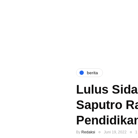
berita
Lulus Sida
Saputro Ra
Pendidika
By
Redaksi
Juni 19, 2022
1