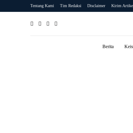
Tentang Kami
Tim Redaksi
Disclaimer
Kirim Artike
Berita
Kei