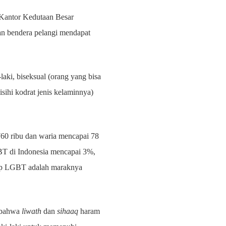
 Kantor Kedutaan Besar
an bendera pelangi mendapat
aki, biseksual (orang yang bisa
sihi kodrat jenis kelaminnya)
60 ribu dan waria mencapai 78
BT di Indonesia mencapai 3%,
idap LGBT adalah maraknya
t bahwa
liwath
dan
sihaaq
haram