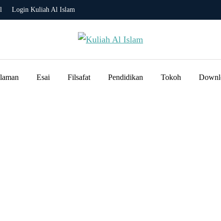
l
Login Kuliah Al Islam
slaman
Esai
Filsafat
Pendidikan
Tokoh
Downl