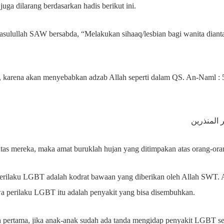
juga dilarang berdasarkan hadis berikut ini.
asulullah SAW bersabda, “Melakukan sihaaq/lesbian bagi wanita diant
, karena akan menyebabkan adzab Allah seperti dalam QS. An-Naml : 
المنذرين
tas mereka, maka amat buruklah hujan yang ditimpakan atas orang-oran
ilaku LGBT adalah kodrat bawaan yang diberikan oleh Allah SWT. Ak
a perilaku LGBT itu adalah penyakit yang bisa disembuhkan.
ertama, jika anak-anak sudah ada tanda mengidap penyakit LGBT seri