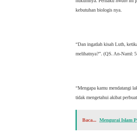
hukumnya. Perilaku
liwath
ini 
kebutuhan biologis nya.
“Dan ingatlah kisah Luth, ket
melihatnya?”. (QS. An-Naml: 5
“Mengapa kamu mendatangi lak
tidak mengetahui akibat perbu
Baca...
Mengurai Islam Po