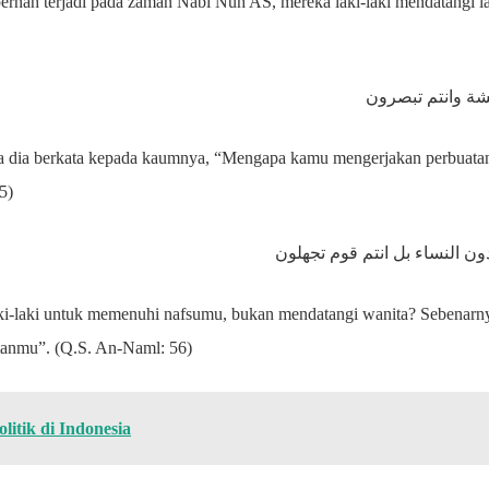
pernah terjadi pada zaman Nabi Nuh AS, mereka laki-laki mendatangi l
حشة وانتم تبصرون
ika dia berkata kepada kaumnya, “Mengapa kamu mengerjakan perbuatan
5)
ون النساء بل انتم قوم تجهلون
i-laki untuk memenuhi nafsumu, bukan mendatangi wanita? Sebenarn
atanmu”. (Q.S. An-Naml: 56)
litik di Indonesia