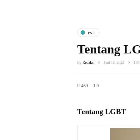
esai
Tentang L
By
Redaksi
Juni 18, 2022
1 Mi
469
0
Tentang LGBT