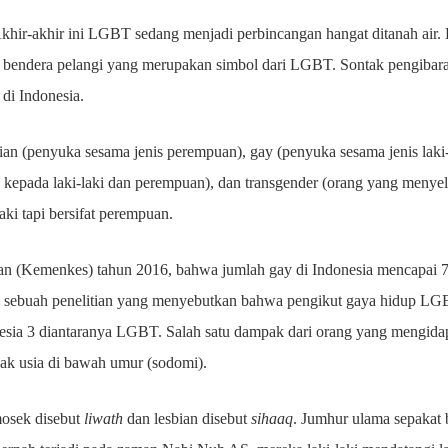
khir-akhir ini LGBT sedang menjadi perbincangan hangat ditanah air.
 bendera pelangi yang merupakan simbol dari LGBT. Sontak pengibar
 di Indonesia.
an (penyuka sesama jenis perempuan), gay (penyuka sesama jenis laki-l
kepada laki-laki dan perempuan), dan transgender (orang yang menyeli
laki tapi bersifat perempuan.
an (Kemenkes) tahun 2016, bahwa jumlah gay di Indonesia mencapai 7
ada sebuah penelitian yang menyebutkan bahwa pengikut gaya hidup LG
donesia 3 diantaranya LGBT. Salah satu dampak dari orang yang meng
ak usia di bawah umur (sodomi).
mosek disebut
liwath
dan lesbian disebut
sihaaq
. Jumhur ulama sepaka