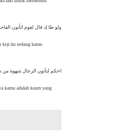
aki-laki untuk memenuhi
ولو طا إذ قال لقوم اتأتون الفا
 keji itu sedang kamu
اءنكم لتأتون الرجال شهوة من د
ya kamu adalah kaum yang