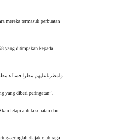
ara mereka termasuk perbuatan
58 yang ditimpakan kepada
وامطرناعليهم مطرا فسٱء مطر 
g yang diberi peringatan”.
an tetapi ahli kesehatan dan
ng-seringlah diajak olah raga