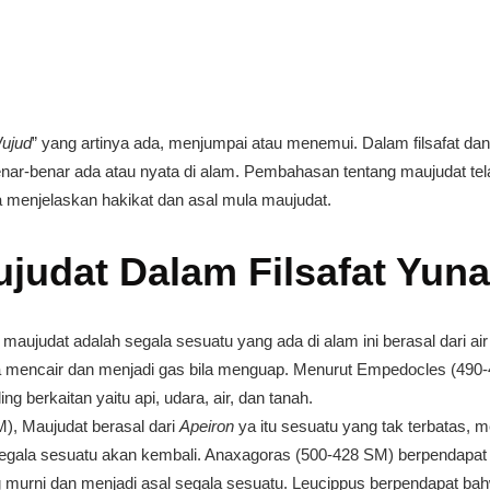
ujud
” yang artinya ada, menjumpai atau menemui. Dalam filsafat dan
ar-benar ada atau nyata di alam. Pembahasan tentang maujudat telah 
 menjelaskan hakikat dan asal mula maujudat.
judat Dalam Filsafat Yuna
aujudat adalah segala sesuatu yang ada di alam ini berasal dari air k
ila mencair dan menjadi gas bila menguap. Menurut Empedocles (490-4
g berkaitan yaitu api, udara, air, dan tanah.
), Maujudat berasal dari
Apeiron
ya itu sesuatu yang tak terbatas, 
egala sesuatu akan kembali. Anaxagoras (500-428 SM) berpendapat
ng murni dan menjadi asal segala sesuatu. Leucippus berpendapat ba