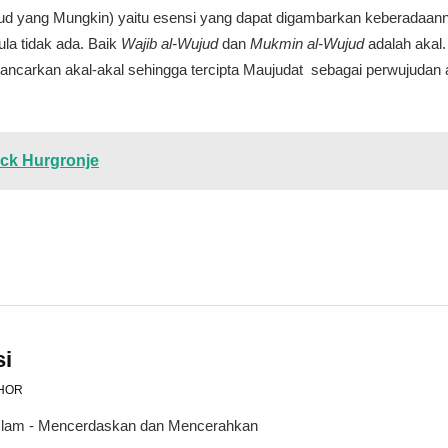
ud yang Mungkin) yaitu esensi yang dapat digambarkan keberadaann
la tidak ada. Baik
Wajib al-Wujud
dan
Mukmin al-Wujud
adalah akal
ancarkan akal-akal sehingga tercipta Maujudat sebagai perwujudan 
uck Hurgronje
si
HOR
 Islam - Mencerdaskan dan Mencerahkan