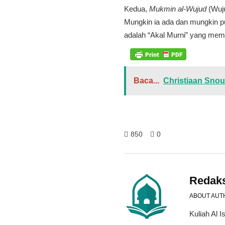
Kedua,
Mukmin al-Wujud
(Wuj
Mungkin ia ada dan mungkin pu
adalah “Akal Murni” yang mem
Baca...
Christiaan Sno
850
0
Redak
ABOUT AUT
Kuliah Al