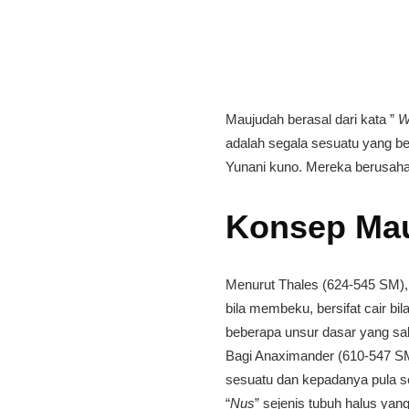
Maujudah berasal dari kata ”
W
adalah segala sesuatu yang ben
Yunani kuno. Mereka berusaha
Konsep Mau
Menurut Thales (624-545 SM), m
bila membeku, bersifat cair b
beberapa unsur dasar yang salin
Bagi Anaximander (610-547 SM
sesuatu dan kepadanya pula s
“
Nus
” sejenis tubuh halus ya