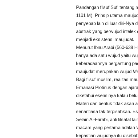
Pandangan filsuf Sufi tentang
1191 M), Prinsip utama mauju
penyebab lain di luar diri-Ny
abstrak yang berwujud intelek 
menjadi eksistensi maujudat.
Menurut Ibnu Arabi (560-638 H
hanya ada satu wujud yaitu wu
keberadaannya bergantung pada
maujudat merupakan wujud
Ma
Bagi filsuf muslim, realitas m
Emanasi Plotinus dengan ajaran
diketahui esensinya kalau belu
Materi dan bentuk tidak akan a
senantiasa tak terpisahkan. E
Selain Al-Farabi, ahli filsafat
macam yang pertama adalah
kepastian wujudnya itu disebab