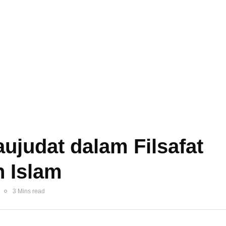
ujudat dalam Filsafat
n Islam
3 Mins read