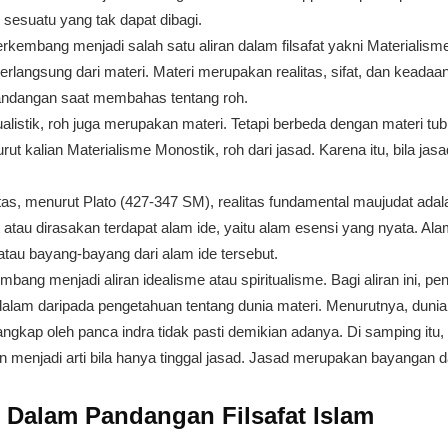
 sesuatu yang tak dapat dibagi.
rkembang menjadi salah satu aliran dalam filsafat yakni Materialisme (
rlangsung dari materi. Materi merupakan realitas, sifat, dan keadaa
a pandangan saat membahas tentang roh.
alistik, roh juga merupakan materi. Tetapi berbeda dengan materi tubu
 kalian Materialisme Monostik, roh dari jasad. Karena itu, bila jas
as, menurut Plato (427-347 SM), realitas fundamental maujudat adala
t atau dirasakan terdapat alam ide, yaitu alam esensi yang nyata. A
tau bayang-bayang dari alam ide tersebut.
ang menjadi aliran idealisme atau spiritualisme. Bagi aliran ini, p
h dalam daripada pengetahuan tentang dunia materi. Menurutnya, dunia
ngkap oleh panca indra tidak pasti demikian adanya. Di samping itu, Ni
 menjadi arti bila hanya tinggal jasad. Jasad merupakan bayangan da
Dalam Pandangan Filsafat Islam