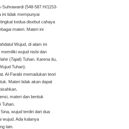
As-Suhrawardi (548-587 H/1153-
 ini tidak mempunyai
 tingkat kedua disebut cahaya
agai materi. Materi ini
datul Wujud, di alam ini
memiliki wujud nisbi dan
ahir (
Tajali
) Tuhan. Karena itu,
(Wujud Tuhan).
at. Al-Farabi memadukan teori
tuk. Materi tidak akan dapat
ipisahkan.
ensi, materi dan bentuk
ri Tuhan.
ina, wujud terdiri dari dua
i wujud. Ada kalanya
ng lain.