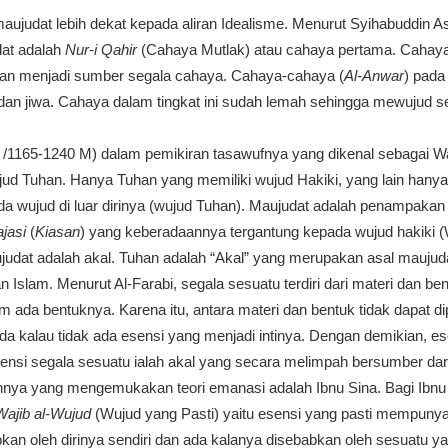
 maujudat lebih dekat kepada aliran Idealisme. Menurut Syihabuddin 
dat adalah
Nur-i Qahir
(Cahaya Mutlak) atau cahaya pertama. Cahaya
a dan menjadi sumber segala cahaya. Cahaya-cahaya (
Al-Anwar
) pada
dan jiwa. Cahaya dalam tingkat ini sudah lemah sehingga mewujud seb
 /1165-1240 M) dalam pemikiran tasawufnya yang dikenal sebagai Wah
jud Tuhan. Hanya Tuhan yang memiliki wujud Hakiki, yang lain hanya 
 wujud di luar dirinya (wujud Tuhan). Maujudat adalah penampakan l
jasi
(
Kiasan
) yang keberadaannya tergantung kepada wujud hakiki 
aujudat adalah akal. Tuhan adalah “Akal” yang merupakan asal maujud
 Islam. Menurut Al-Farabi, segala sesuatu terdiri dari materi dan ben
m ada bentuknya. Karena itu, antara materi dan bentuk tidak dapat d
da kalau tidak ada esensi yang menjadi intinya. Dengan demikian, es
sensi segala sesuatu ialah akal yang secara melimpah bersumber da
 lainnya yang mengemukakan teori emanasi adalah Ibnu Sina. Bagi Ibnu S
Wajib al-Wujud
(Wujud yang Pasti) yaitu esensi yang pasti mempunya
kan oleh dirinya sendiri dan ada kalanya disebabkan oleh sesuatu ya