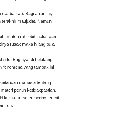
serba zat). Bagi aliran ini,
n terakhir maujudat. Namun,
h, materi roh lebih halus dan
adnya rusak maka hilang pula
h ide. Baginya, di belakang
lam fenomena yang tampak ini
engetahuan manusia tentang
 materi penuh ketidakpastian.
lai suatu materi sering terkait
ri roh.