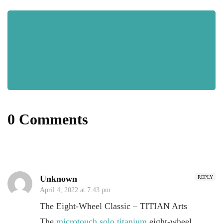
0 Comments
Unknown
REPLY
April 4, 2022 at 7:43 pm
The Eight-Wheel Classic – TITIAN Arts
The
microtouch solo titanium
eight-wheel