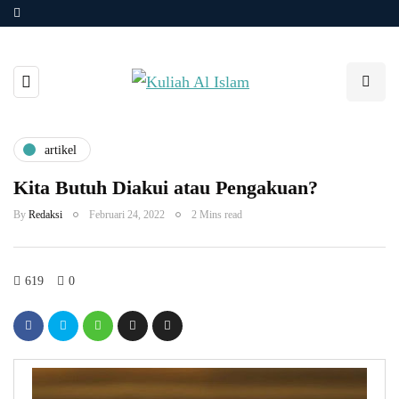
artikel
Kita Butuh Diakui atau Pengakuan?
By
Redaksi
Februari 24, 2022
2 Mins read
619
0