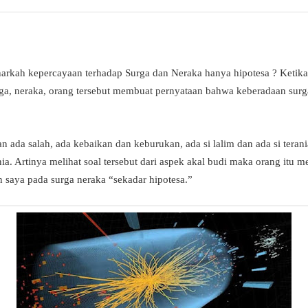
arkah kepercayaan terhadap Surga dan Neraka hanya hipotesa ? Ketik
rga, neraka, orang tersebut membuat pernyataan bahwa keberadaan surga
an ada salah, ada kebaikan dan keburukan, ada si lalim dan ada si tera
a. Artinya melihat soal tersebut dari aspek akal budi maka orang itu me
n saya pada surga neraka “sekadar hipotesa.”