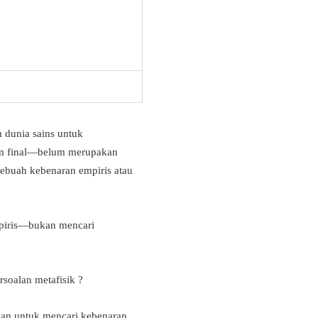
m dunia sains untuk
lum final—belum merupakan
 sebuah kebenaran empiris atau
mpiris—bukan mencari
rsoalan metafisik ?
ukan untuk mencari kebenaran