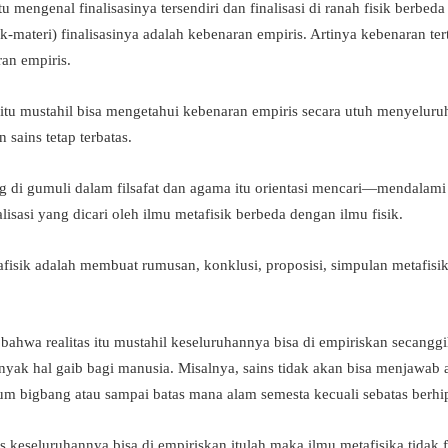
u mengenal finalisasinya tersendiri dan finalisasi di ranah fisik berbed
sik-materi) finalisasinya adalah kebenaran empiris. Artinya kebenaran te
an empiris.
ia itu mustahil bisa mengetahui kebenaran empiris secara utuh menyelu
 sains tetap terbatas.
g di gumuli dalam filsafat dan agama itu orientasi mencari—mendalami h
alisasi yang dicari oleh ilmu metafisik berbeda dengan ilmu fisik.
tafisik adalah membuat rumusan, konklusi, proposisi, simpulan metafis
bahwa realitas itu mustahil keseluruhannya bisa di empiriskan secanggi
yak hal gaib bagi manusia. Misalnya, sains tidak akan bisa menjawab 
lum bigbang atau sampai batas mana alam semesta kecuali sebatas ber
hi
s keseluruhannya bisa di empiriskan itulah maka ilmu metafisika tidak 