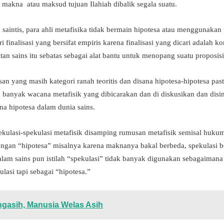
akna atau maksud tujuan Ilahiah dibalik segala suatu.
a saintis, para ahli metafisika tidak bermain hipotesa atau menggunakan 
finalisasi yang bersifat empiris karena finalisasi yang dicari adalah k
n sains itu sebatas sebagai alat bantu untuk menopang suatu proposisi
n yang masih kategori ranah teoritis dan disana hipotesa-hipotesa past
banyak wacana metafisik yang dibicarakan dan di diskusikan dan disini
na hipotesa dalam dunia sains.
spekulasi-spekulasi metafisik disamping rumusan metafisik semisal hukum
dengan “hipotesa” misalnya karena maknanya bakal berbeda, spekulasi 
alam sains pun istilah “spekulasi” tidak banyak digunakan sebagaimana 
asi tapi sebagai “hipotesa.”
gasih, Manusia Welas Asih