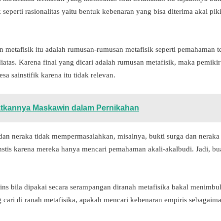
 seperti rasionalitas yaitu bentuk kebenaran yang bisa diterima akal pi
ran metafisik itu adalah rumusan-rumusan metafisik seperti pemahaman 
diatas. Karena final yang dicari adalah rumusan metafisik, maka pemikir
a sainstifik karena itu tidak relevan.
atkannya Maskawin dalam Pernikahan
 dan neraka tidak mempermasalahkan, misalnya, bukti surga dan neraka s
ainstis karena mereka hanya mencari pemahaman akali-akalbudi. Jadi, b
ains bila dipakai secara serampangan diranah metafisika bakal menimbul
g cari di ranah metafisika, apakah mencari kebenaran empiris sebagaima