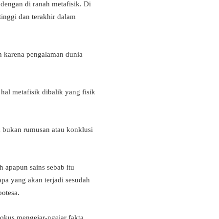
a dengan di ranah metafisik. Di
rtinggi dan terakhir dalam
ruh karena pengalaman dunia
al metafisik dibalik yang fisik
ik bukan rumusan atau konklusi
h apapun sains sebab itu
apa yang akan terjadi sesudah
potesa.
fokus mengejar-ngejar fakta