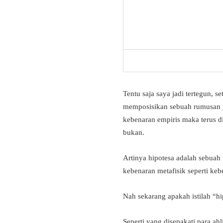
Tentu saja saya jadi tertegun, s
memposisikan sebuah rumusan y
kebenaran empiris maka terus di
bukan.
Artinya hipotesa adalah sebuah
kebenaran metafisik seperti keb
Nah sekarang apakah istilah “h
Seperti yang disepakati para a