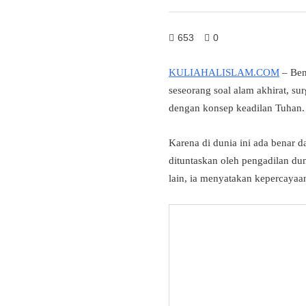
653
0
KULIAHALISLAM.COM
– Ben
seseorang soal alam akhirat, su
dengan konsep keadilan Tuhan.
Karena di dunia ini ada benar d
dituntaskan oleh pengadilan duni
lain, ia menyatakan kepercayaa