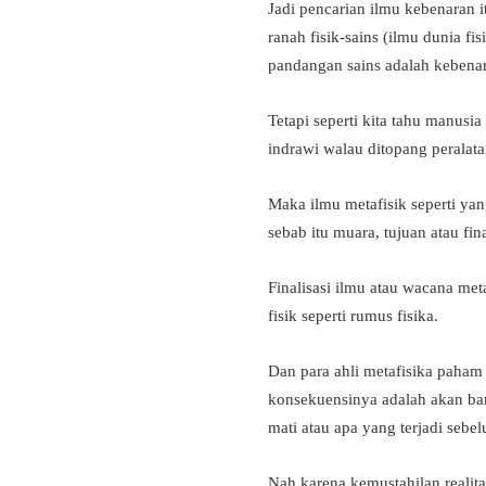
Jadi pencarian ilmu kebenaran it
ranah fisik-sains (ilmu dunia fi
pandangan sains adalah kebenar
Tetapi seperti kita tahu manus
indrawi walau ditopang peralatan
Maka ilmu metafisik seperti yan
sebab itu muara, tujuan atau fin
Finalisasi ilmu atau wacana me
fisik seperti rumus fisika.
Dan para ahli metafisika paham 
konsekuensinya adalah akan ban
mati atau apa yang terjadi sebe
Nah karena kemustahilan realita