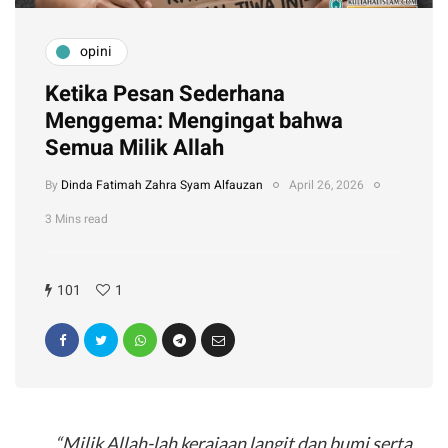
opini
Ketika Pesan Sederhana
Menggema: Mengingat bahwa
Semua Milik Allah
By
Dinda Fatimah Zahra Syam Alfauzan
April 26, 2026
3 Mins read
101
1
“Milik Allah-lah kerajaan langit dan bumi serta