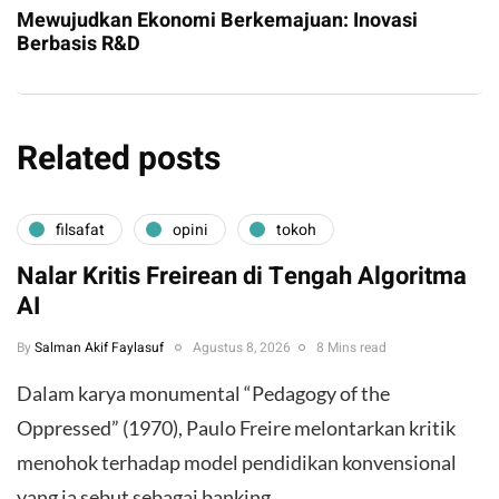
Mewujudkan Ekonomi Berkemajuan: Inovasi
Berbasis R&D
Related posts
filsafat
opini
tokoh
Nalar Kritis Freirean di Tengah Algoritma
AI
By
Salman Akif Faylasuf
Agustus 8, 2026
8 Mins read
Dalam karya monumental “Pedagogy of the
Oppressed” (1970), Paulo Freire melontarkan kritik
menohok terhadap model pendidikan konvensional
yang ia sebut sebagai banking…