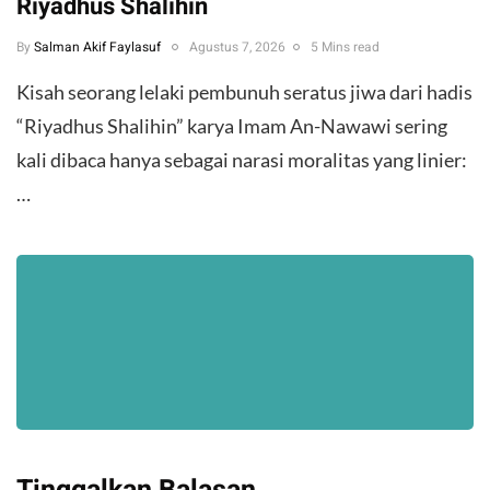
Riyadhus Shalihin
By
Salman Akif Faylasuf
Agustus 7, 2026
5 Mins read
Kisah seorang lelaki pembunuh seratus jiwa dari hadis
“Riyadhus Shalihin” karya Imam An-Nawawi sering
kali dibaca hanya sebagai narasi moralitas yang linier:
…