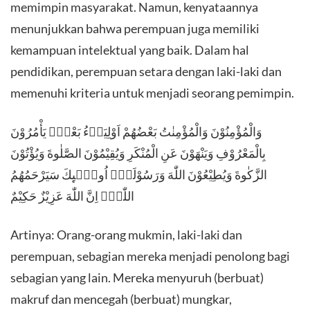
memimpin masyarakat. Namun, kenyataannya
menunjukkan bahwa perempuan juga memiliki
kemampuan intelektual yang baik. Dalam hal
pendidikan, perempuan setara dengan laki-laki dan
memenuhi kriteria untuk menjadi seorang pemimpin.
وَالْمُؤْمِنُوْنَ وَالْمُؤْمِنٰتُ بَعْضُهُمْ اَوْلِيَاۤءُ بَعْضٍۘ يَأْمُرُوْنَ
بِالْمَعْرُوْفِ وَيَنْهَوْنَ عَنِ الْمُنْكَرِ وَيُقِيْمُوْنَ الصَّلٰوةَ وَيُؤْتُوْنَ
الزَّكٰوةَ وَيُطِيْعُوْنَ اللّٰهَ وَرَسُوْلَهٗۗ اُولٰۤىِٕكَ سَيَرْحَمُهُمُ
اللّٰهُۗ اِنَّ اللّٰهَ عَزِيْزٌ حَكِيْمٌ
Artinya: Orang-orang mukmin, laki-laki dan
perempuan, sebagian mereka menjadi penolong bagi
sebagian yang lain. Mereka menyuruh (berbuat)
makruf dan mencegah (berbuat) mungkar,