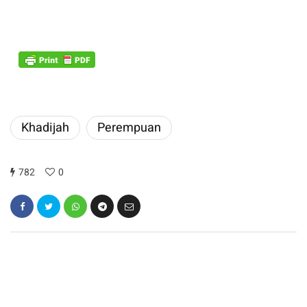
Khadijah
Perempuan
782
0