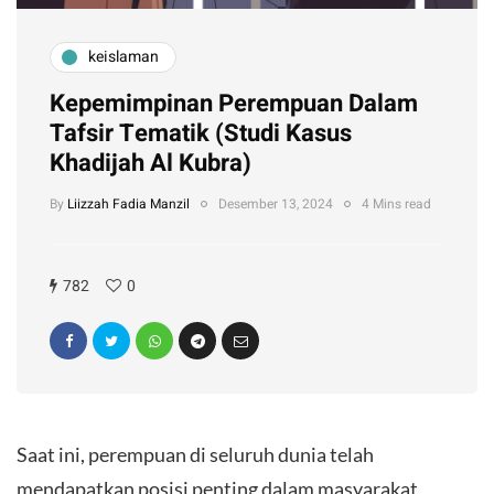
keislaman
Kepemimpinan Perempuan Dalam
Tafsir Tematik (Studi Kasus
Khadijah Al Kubra)
By
Liizzah Fadia Manzil
Desember 13, 2024
4 Mins read
782
0
Saat ini, perempuan di seluruh dunia telah
mendapatkan posisi penting dalam masyarakat