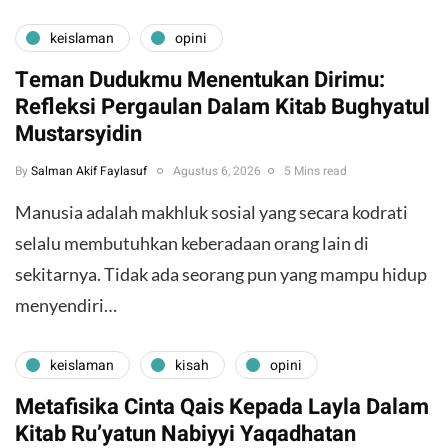
keislaman
opini
Teman Dudukmu Menentukan Dirimu:
Refleksi Pergaulan Dalam Kitab Bughyatul
Mustarsyidin
By
Salman Akif Faylasuf
Agustus 6, 2026
5 Mins read
Manusia adalah makhluk sosial yang secara kodrati
selalu membutuhkan keberadaan orang lain di
sekitarnya. Tidak ada seorang pun yang mampu hidup
menyendiri…
keislaman
kisah
opini
Metafisika Cinta Qais Kepada Layla Dalam
Kitab Ru’yatun Nabiyyi Yaqadhatan