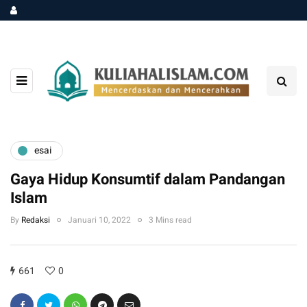
esai
Gaya Hidup Konsumtif dalam Pandangan
Islam
By
Redaksi
Januari 10, 2022
3 Mins read
661
0