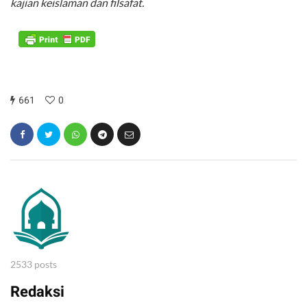
kajian keislaman dan filsafat.
661
0
2533 posts
Redaksi