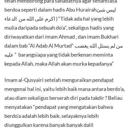
telah mendorong para sahabatnya agar senantiasa
berdoa seperti dalam hadis Abu Hurairahليس شئ
اكرم على الله من الدعاء ) “Tidak ada hal yang lebih
mulia daripada sebuah do’a”, sekaligus hadis yang
diriwayatkan dari imam Ahmad , dan imam Bukhari
dalam bab “Al Adab Al Murtad” من لم يسئل الله يغضب
عليه ” barangsiapa yang tidak berkenan meminta
kepada Allah, maka Allah akan murka kepadanya”
Imam al-Qusyairi setelah menguraikan pendapat
mengenai hal ini, yaitu lebih baik mana antara berdo’a,
atau diam sekaligus berserah diri pada takdir ? Beliau
menyatakan “pendapat yang mengatakan bahwa
berdo’a adalah lebih baik, selayaknya lebih
diunggulkan karena banyak banyak dalil