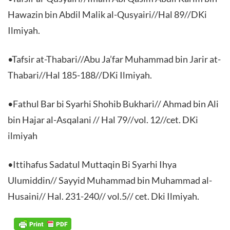
Hawazin bin Abdil Malik al-Qusyairi//Hal 89//DKi
Ilmiyah.
•Tafsir at-Thabari//Abu Ja’far Muhammad bin Jarir at-
Thabari//Hal 185-188//DKi Ilmiyah.
•Fathul Bar bi Syarhi Shohib Bukhari// Ahmad bin Ali
bin Hajar al-Asqalani // Hal 79//vol. 12//cet. DKi
ilmiyah
•Ittihafus Sadatul Muttaqin Bi Syarhi Ihya
Ulumiddin// Sayyid Muhammad bin Muhammad al-
Husaini// Hal. 231-240// vol.5// cet. Dki Ilmiyah.