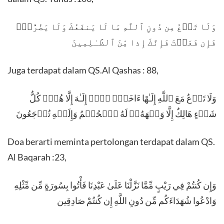
وَلَا تَدۡعُ مِن دُونِ ٱللَّهِ مَا لَا یَنفَعُكَ وَلَا یَضُرُّكَۖ
فَإِن فَعَلۡتَ فَإِنَّكَ إِذا مِّنَ ٱلظَّـٰلِمِینَ
Juga terdapat dalam QS.Al Qashas : 88,
وَلَا تَدۡعُ مَعَ ٱللَّهِ إِلَـٰهًا ءَاخَرَۘ لَاۤ إِلَـٰهَ إِلَّا هُوَۚ كُلُّ
شَیۡءٍ هَالِكٌ إِلَّا وَجۡهَهُۥۚ لَهُ ٱلۡحُكۡمُ وَإِلَیۡهِ تُرۡجَعُونَ
Doa berarti meminta pertolongan terdapat dalam QS.
Al Baqarah :23,
وَإِن كُنتُمْ فِي رَيْبٍ مِّمَّا نَزَّلْنَا عَلَىٰ عَبْدِنَا فَأْتُوا بِسُورَةٍ مِّن مِّثْلِهِ
وَادْعُوا شُهَدَاءَكُم مِّن دُونِ اللَّهِ إِن كُنتُمْ صَادِقِين