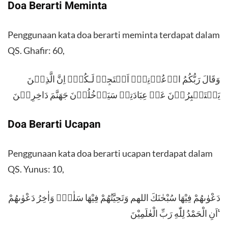
Doa Berarti Meminta
Penggunaan kata doa berarti meminta terdapat dalam
QS. Ghafir: 60,
وَقَالَ رَبُّكُمُ ادۡعُوۡنِىۡۤ اَسۡتَجِبۡ لَـكُمۡؕ اِنَّ الَّذِيۡنَ
يَسۡتَكۡبِرُوۡنَ عَنۡ عِبَادَتِىۡ سَيَدۡخُلُوۡنَ جَهَنَّمَ دَاخِرِيۡنَ
Doa Berarti Ucapan
Penggunaan kata doa berarti ucapan terdapat dalam
QS. Yunus: 10,
دَعْوٰىهُمْ فِيْهَا سُبْحٰنَكَ اللهم وَتَحِيَّتُهُمْ فِيْهَا سَلٰمٌۚ وَاٰخِرُ دَعْوٰىهُمْ
اَنِ الْحَمْدُ لِلّٰهِ رَبِّ الْعٰلَمِيْنَ ࣖ