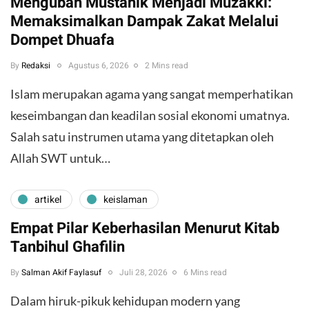
Mengubah Mustahik Menjadi Muzakki:
Memaksimalkan Dampak Zakat Melalui
Dompet Dhuafa
By
Redaksi
Agustus 6, 2026
2 Mins read
Islam merupakan agama yang sangat memperhatikan
keseimbangan dan keadilan sosial ekonomi umatnya.
Salah satu instrumen utama yang ditetapkan oleh
Allah SWT untuk…
artikel
keislaman
Empat Pilar Keberhasilan Menurut Kitab
Tanbihul Ghafilin
By
Salman Akif Faylasuf
Juli 28, 2026
6 Mins read
Dalam hiruk-pikuk kehidupan modern yang