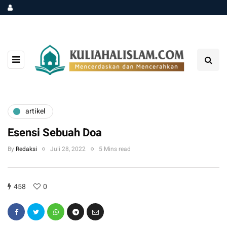
artikel
Esensi Sebuah Doa
By
Redaksi
Juli 28, 2022
5 Mins read
458
0