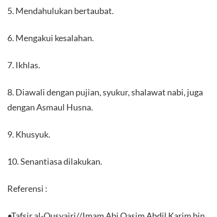
5. Mendahulukan bertaubat.
6. Mengakui kesalahan.
7. Ikhlas.
8. Diawali dengan pujian, syukur, shalawat nabi, juga
dengan Asmaul Husna.
9. Khusyuk.
10. Senantiasa dilakukan.
Referensi :
•Tafsir al-Qusyairi//Imam Abi Qasim Abdil Karim bin